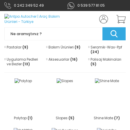
0 242 349 52 49
0 539 577 81 05
Pastalar
(9)
Bakım Ürünleri
(9)
Seramik-Wax-Ppf
(24)
Uygulama Pedleri
Aksesuarlar
(16)
Polisaj Makinaları
ve Bezler
(13)
(5)
Polytop
(1)
Slopes
(5)
Shine Mate
(7)