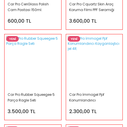
Car Pro CeriGlass Polish
Car Pro Cquartz Skin Araç
Cam Pastasi 150ml.
Koruma Filmi PPF Seramiği
50ml.
600,00 TL
3.600,00 TL
YENİ
YENİ
Car Pro Rubber Squeegee 5
Car Pro İmmogel Ppf
Parça Ragle Seti
Konumlandırıcı
Kayganlaştıcı jel 4lt.
3.500,00 TL
2.300,00 TL