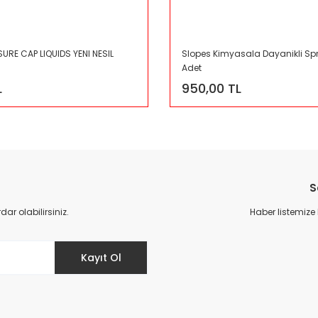
RE CAP LIQUIDS YENI NESIL
Slopes Kimyasala Dayanikli Sprey
Adet
L
950,00 TL
S
r olabilirsiniz.
Haber listemize
Kayıt Ol