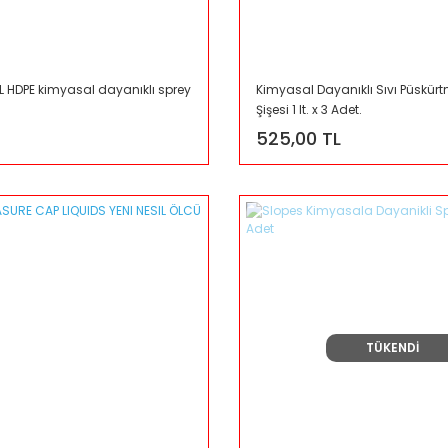
1L HDPE kimyasal dayanıklı sprey
Kimyasal Dayanıklı Sıvı Püskür
Şişesi 1 lt. x 3 Adet.
525,00 TL
TÜKENDİ