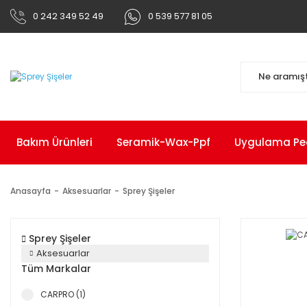
0 242 349 52 49
0 539 577 81 05
Bakım Ürünleri
Seramik-Wax-Ppf
Uygulama Pedl
Anasayfa
Aksesuarlar
Sprey Şişeler
Sprey Şişeler
Aksesuarlar
Tüm Markalar
CARPRO (1)