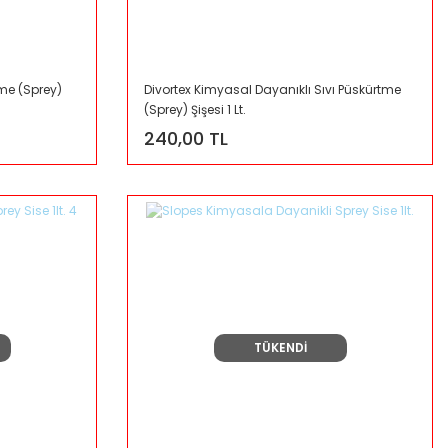
tme (Sprey)
Divortex Kimyasal Dayanıklı Sıvı Püskürtme
(Sprey) Şişesi 1 Lt.
240,00 TL
TÜKENDİ