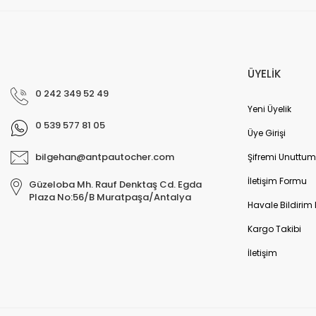
ÜYELİK
0 242 349 52 49
Yeni Üyelik
0 539 577 81 05
Üye Girişi
bilgehan@antpautocher.com
Şifremi Unuttum
İletişim Formu
Güzeloba Mh. Rauf Denktaş Cd. Egda
Plaza No:56/B Muratpaşa/Antalya
Havale Bildirim
Kargo Takibi
İletişim