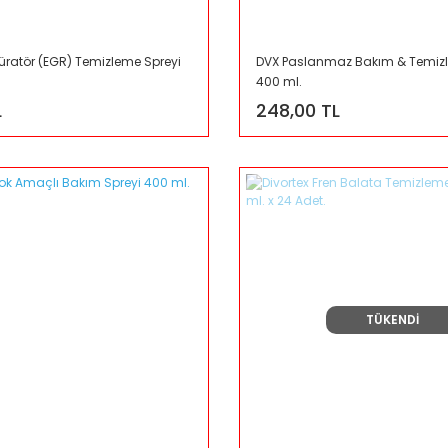
büratör (EGR) Temizleme Spreyi
DVX Paslanmaz Bakım & Temizl
400 ml.
L
248,00 TL
TÜKENDİ