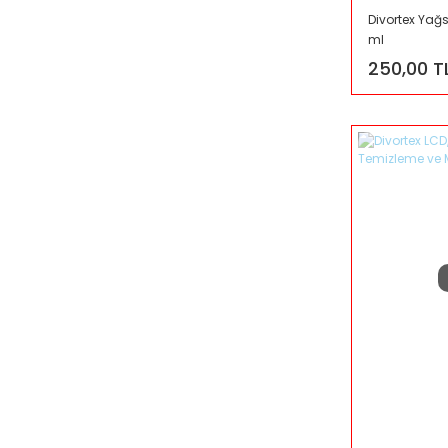
Divortex Yağ
ml
250,00 T