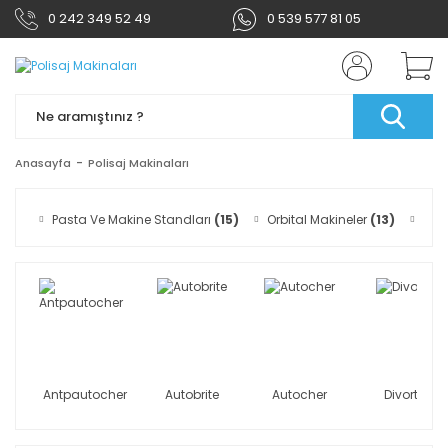
0 242 349 52 49
0 539 577 81 05
Anasayfa
Polisaj Makinaları
Pasta Ve Makine Standları
(15)
Orbital Makineler
(13)
Foa
Antpautocher
Autobrite
Autocher
Divortex