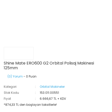
Shine Mate ERO600 G2 Orbital Polisaj Makinesi
125mm
(0) Yorum
- 0 Puan
Kategori
Orbital Makineler
Stok Kodu
153.011.00551
Fiyat
6.666,67 TL + KDV
*874,33 TL den başlayan taksitlerle!