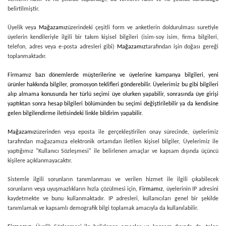
belirtilmiştir.
Üyelik veya
Mağazamız
üzerindeki çeşitli form ve anketlerin doldurulması suretiyle
üyelerin kendileriyle ilgili bir takım kişisel bilgileri (isim-soy isim, firma bilgileri,
telefon, adres veya e-posta adresleri gibi)
Mağazamız
tarafından işin doğası gereği
toplanmaktadır.
Firmamız bazı dönemlerde müşterilerine ve üyelerine kampanya bilgileri, yeni
ürünler hakkında bilgiler, promosyon teklifleri gönderebilir. Üyelerimiz bu gibi bilgileri
alıp almama konusunda her türlü seçimi üye olurken yapabilir, sonrasında üye girişi
yaptıktan sonra hesap bilgileri bölümünden bu seçimi değiştirilebilir ya da kendisine
gelen bilgilendirme iletisindeki linkle bildirim yapabilir.
Mağazamız
üzerinden veya eposta ile gerçekleştirilen onay sürecinde, üyelerimiz
tarafından mağazamıza elektronik ortamdan iletilen kişisel bilgiler, Üyelerimiz ile
yaptığımız "Kullanıcı Sözleşmesi" ile belirlenen amaçlar ve kapsam dışında üçüncü
kişilere açıklanmayacaktır.
Sistemle ilgili sorunların tanımlanması ve verilen hizmet ile ilgili çıkabilecek
sorunların veya uyuşmazlıkların hızla çözülmesi için,
Firmamız
, üyelerinin IP adresini
kaydetmekte ve bunu kullanmaktadır. IP adresleri, kullanıcıları genel bir şekilde
tanımlamak ve kapsamlı demografik bilgi toplamak amacıyla da kullanılabilir.