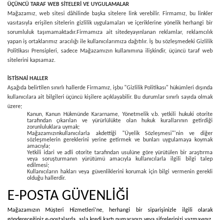
ÜÇÜNCÜ TARAF WEB SİTELERİ VE UYGULAMALAR
Mağazamız, web sitesi dâhilinde başka sitelere link verebilir. Firmamız, bu linkler
vasıtasıyla erişilen sitelerin gizlilik uygulamaları ve içeriklerine yönelik herhangi bir
sorumluluk taşımamaktadır.
Firmamıza ait sitede
yayınlanan reklamlar, reklamcılık
yapan iş ortaklarımız aracılığı ile kullanıcılarımıza dağıtılır. İş bu sözleşmedeki Gizlilik
Politikası Prensipleri, sadece Mağazamızın kullanımına ilişkindir, üçüncü taraf web
sitelerini kapsamaz.
İSTİSNAİ HALLER
Aşağıda belirtilen sınırlı hallerde Firmamız, işbu "Gizlilik Politikası" hükümleri dışında
kullanıcılara ait bilgileri üçüncü kişilere açıklayabilir. Bu durumlar sınırlı sayıda olmak
üzere;
Kanun, Kanun Hükmünde Kararname, Yönetmelik v.b. yetkili hukuki otorite
tarafından çıkarılan ve yürürlülükte olan hukuk kurallarının getirdiği
zorunluluklara uymak;
Mağazamızınkullanıcılarla akdettiği "Üyelik Sözleşmesi"'nin ve diğer
sözleşmelerin gereklerini yerine getirmek ve bunları uygulamaya koymak
amacıyla;
Yetkili idari ve adli otorite tarafından usulüne göre yürütülen bir araştırma
veya soruşturmanın yürütümü amacıyla kullanıcılarla ilgili bilgi talep
edilmesi;
Kullanıcıların hakları veya güvenliklerini korumak için bilgi vermenin gerekli
olduğu hallerdir.
E-POSTA GÜVENLİĞİ
Mağazamızın Müşteri Hizmetleri’ne, herhangi bir siparişinizle ilgili olarak
göndereceğiniz e-postalarda, asla kredi kartı numaranızı veya şifrelerinizi yazmayınız.