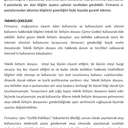
E-postalarda yer alan bilgiler üçüncü şahıslar tarafından görülebilir. Firmamız e-
postalarınızdan aktarılan bilgilerin güvenliğini hiçbir koşulda garanti edemez.
TARAYICI ÇEREZLERİ
Firmamız, mağazamızı ziyaret eden kullanıcılar ve kullanıcıların web sitesini
kullanımı hakkındaki bilgileri teknik bir iletişim dosyası (Çerez-Cookie) kullanarak elde
edebilir. Bahsi geçen teknik iletişim dosyaları, ana bellekte saklanmak üzere bir
internet sitesinin kullanıcının tarayıcısına (browser) gönderdiği küçük metin
dosyalarıdır. Teknik iletişim dosyası site hakkında durum ve tercihleri saklayarak
İnternet'in kullanımını kolaylaştırır.
Teknik iletişim dosyası, siteyi kaç kişinin ziyaret ettiğini, bir kişinin siteyi hangi
amaçla, kaç kez ziyaret ettiğini ve ne kadar sitede kaldıkları hakkında istatistiksel
bilgileri elde etmeye ve kullanıcılar için özel tasarlanmış kullanıcı sayfalarından
dinamik olarak reklam ve içerik üretilmesine yardımcı olur. Teknik iletişim dosyası,
ana bellekte veya e-postanızdan veri veya başkaca herhangi bir kişisel bilgi almak için
tasarlanmamıştır. Tarayıcıların pek çoğu başta teknik iletişim dosyasını kabul eder
biçimde tasarlanmıştır ancak kullanıcılar dilerse teknik iletişim dosyasının gelmemesi
veya teknik iletişim dosyasının gönderildiğinde uyarı verilmesini sağlayacak biçimde
ayarları değiştirebilirler.
Firmamız, işbu "Gizlilik Politikası" hükümlerini dilediği zaman sitede yayınlamak veya
kullanıcılara elektronik posta göndermek veya sitesinde yayınlamak suretiyle