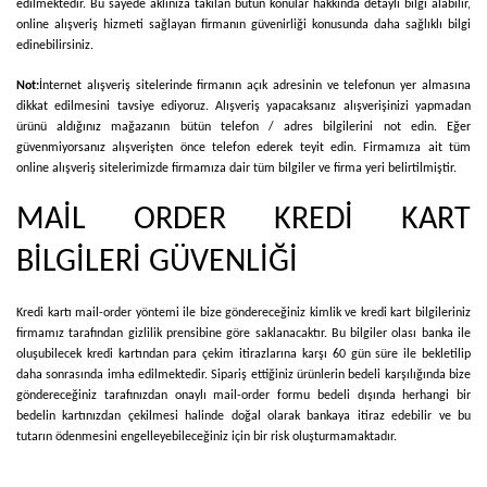
edilmektedir. Bu sayede aklınıza takılan bütün konular hakkında detaylı bilgi alabilir,
online alışveriş hizmeti sağlayan firmanın güvenirliği konusunda daha sağlıklı bilgi
edinebilirsiniz.
Not:
İnternet alışveriş sitelerinde firmanın açık adresinin ve telefonun yer almasına
dikkat edilmesini tavsiye ediyoruz. Alışveriş yapacaksanız alışverişinizi yapmadan
ürünü aldığınız mağazanın bütün telefon / adres bilgilerini not edin. Eğer
güvenmiyorsanız alışverişten önce telefon ederek teyit edin. Firmamıza ait tüm
online alışveriş sitelerimizde firmamıza dair tüm bilgiler ve firma yeri belirtilmiştir.
MAİL ORDER KREDİ KART
BİLGİLERİ GÜVENLİĞİ
Kredi kartı mail-order yöntemi ile bize göndereceğiniz kimlik ve kredi kart bilgileriniz
firmamız tarafından gizlilik prensibine göre saklanacaktır. Bu bilgiler olası banka ile
oluşubilecek kredi kartından para çekim itirazlarına karşı 60 gün süre ile bekletilip
daha sonrasında imha edilmektedir. Sipariş ettiğiniz ürünlerin bedeli karşılığında bize
göndereceğiniz tarafınızdan onaylı mail-order formu bedeli dışında herhangi bir
bedelin kartınızdan çekilmesi halinde doğal olarak bankaya itiraz edebilir ve bu
tutarın ödenmesini engelleyebileceğiniz için bir risk oluşturmamaktadır.