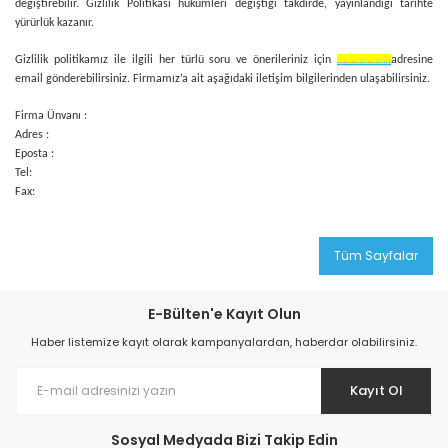
değiştirebilir. Gizlilik Politikası hükümleri değiştiği takdirde, yayınlandığı tarihte
yürürlük kazanır.
Gizlilik politikamız ile ilgili her türlü soru ve önerileriniz için
………………..
adresine
email gönderebilirsiniz. Firmamız’a ait aşağıdaki iletişim bilgilerinden ulaşabilirsiniz.
Firma Ünvanı :
Adres :
Eposta :
Tel:
Fax:
Tüm Sayfalar
E-Bülten'e Kayıt Olun
Haber listemize kayıt olarak kampanyalardan, haberdar olabilirsiniz.
Kayıt Ol
Sosyal Medyada Bizi Takip Edin