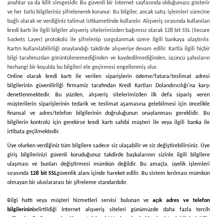
anahtar ya da kilit simgesidir. Bu güvenli bir internet sayfasında olduğunuzu gösterir
ve her türlü bilgileriniz şifrelenerek korunur. Bu bilgiler, ancak satış işlemleri sürecine
bağlı olarak ve verdiğiniz talimat istikametinde kullanılır. Alışveriş sırasında kullanılan
kredi kartı ile ilgili bilgiler alışveriş sitelerimizden bağımsız olarak 128 bit SSL (Secure
Sockets Layer) protokolü ile şifrelenip sorgulanmak üzere ilgili bankaya ulaştırılır.
Kartın kullanılabilirliği onaylandığı takdirde alışverişe devam edilir. Kartla ilgili hiçbir
bilgi tarafımızdan görüntülenemediğinden ve kaydedilmediğinden, üçüncü şahısların
herhangi bir koşulda bu bilgileri ele geçirmesi engellenmiş olur.
Online olarak kredi kartı ile verilen siparişlerin ödeme/fatura/teslimat adresi
bilgilerinin güvenilirliği firmamiz tarafından Kredi Kartları Dolandırıcılığı'na karşı
denetlenmektedir. Bu yüzden, alışveriş sitelerimizden ilk defa sipariş veren
müşterilerin siparişlerinin tedarik ve teslimat aşamasına gelebilmesi için öncelikle
finansal ve adres/telefon bilgilerinin doğruluğunun onaylanması gereklidir. Bu
bilgilerin kontrolü için gerekirse kredi kartı sahibi müşteri ile veya ilgili banka ile
irtibata geçilmektedir.
Üye olurken verdiğiniz tüm bilgilere sadece siz ulaşabilir ve siz değiştirebilirsiniz. Üye
giriş bilgilerinizi güvenli koruduğunuz takdirde başkalarının sizinle ilgili bilgilere
ulaşması ve bunları değiştirmesi mümkün değildir. Bu amaçla, üyelik işlemleri
sırasında
128 bit SSL
güvenlik alanı içinde hareket edilir. Bu sistem kırılması mümkün
olmayan bir uluslararası bir şifreleme standardıdır.
Bilgi hattı veya müşteri hizmetleri servisi bulunan ve
açık adres ve telefon
bilgilerinin
belirtildiği İnternet alışveriş siteleri günümüzde daha fazla tercih