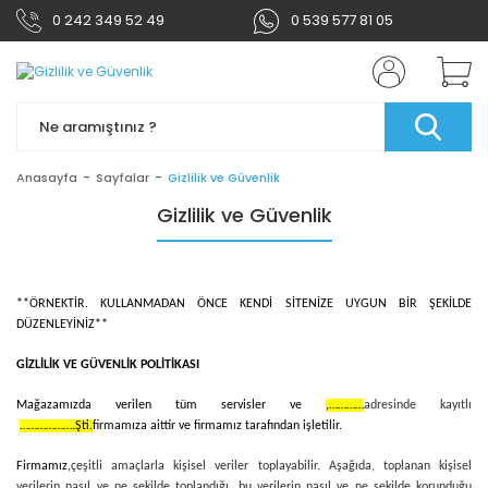
0 242 349 52 49
0 539 577 81 05
Anasayfa
Sayfalar
Gizlilik ve Güvenlik
Gizlilik ve Güvenlik
**ÖRNEKTİR. KULLANMADAN ÖNCE KENDİ SİTENİZE UYGUN BİR ŞEKİLDE
DÜZENLEYİNİZ**
GİZLİLİK VE GÜVENLİK POLİTİKASI
Mağazamızda verilen tüm servisler ve
,…………
adresinde kayıtlı
……………….Şti.
firmamıza aittir ve firmamız tarafından işletilir.
Firmamız,
çeşitli amaçlarla kişisel veriler toplayabilir. Aşağıda, toplanan kişisel
verilerin nasıl ve ne şekilde toplandığı, bu verilerin nasıl ve ne şekilde korunduğu