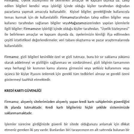
Firmamız
, Üyelik Sözleşmesi ile belirlenen amaçlar ve kapsam dışında da, talep
edilen bilgileri kendisi veya işbirliği içinde olduğu kişiler tarafından doğrudan
pazarlama yapmak amacıyla kullanabilir. Kişisel bilgiler, gerektiğinde kullanıcıyla
temas kurmak için de kullanılabilir.
Firmamız
tarafından talep edilen bilgiler veya
kullanıcı tarafından sağlanan bilgiler veya
Mağazamız
üzerinden yapılan işlemlerle
ilgili bilgiler;
Firmamız
ve işbirliği içinde olduğu kişiler tarafından, "Üyelik Sözleşmesi"
ile belirlenen amaçlar ve kapsam dışında da, üyelerimizin kimliği ifşa edilmeden
çeşitli istatistiksel değerlendirmeler, veri tabanı oluşturma ve pazar araştırmalarında
kullanılabilir.
Firmamız
, gizli bilgileri kesinlikle özel ve gizli tutmayı, bunu bir sır saklama yükümü
olarak addetmeyi ve gizliliğin sağlanması ve sürdürülmesi, gizli bilginin tamamının
veya herhangi bir kısmının kamu alanına girmesini veya yetkisiz kullanımını veya
üçüncü bir kişiye ifşasını önlemek için gerekli tüm tedbirleri almayı ve gerekli özeni
göstermeyi taahhüt etmektedir.
KREDİ KARTI GÜVENLİĞİ
Firmamız
, alışveriş sitelerimizden alışveriş yapan kredi kartı sahiplerinin güvenliğini
ilk planda tutmaktadır. Kredi kartı bilgileriniz hiçbir şekilde sistemimizde
saklanmamaktadır.
İşlemler sürecine girdiğinizde güvenli bir sitede olduğunuzu anlamak için dikkat
etmeniz gereken iki şey vardır. Bunlardan biri tarayıcınızın en alt satırında bulunan bir