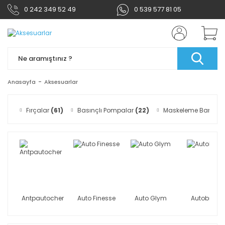
0 242 349 52 49
0 539 577 81 05
Anasayfa
Aksesuarlar
Fırçalar
(61)
Basınçlı Pompalar
(22)
Maskeleme Bantları
Antpautocher
Auto Finesse
Auto Glym
Autobrite