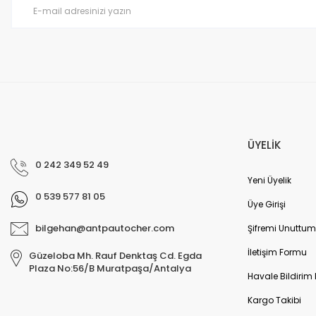
ÜYELİK
0 242 349 52 49
Yeni Üyelik
0 539 577 81 05
Üye Girişi
bilgehan@antpautocher.com
Şifremi Unuttum
İletişim Formu
Güzeloba Mh. Rauf Denktaş Cd. Egda
Plaza No:56/B Muratpaşa/Antalya
Havale Bildirim
Kargo Takibi