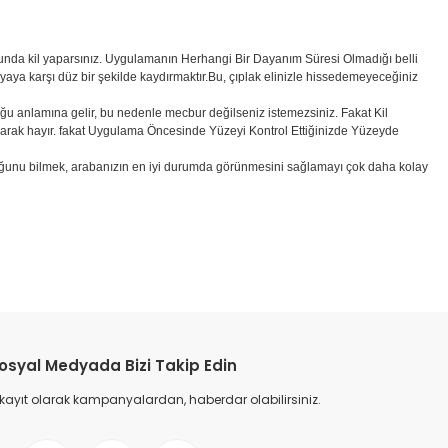
olduğunda kil yaparsınız. Uygulamanın Herhangi Bir Dayanım Süresi Olmadığı belli
oyaya karşı düz bir şekilde kaydırmaktır.
Bu, çıplak elinizle hissedemeyeceğiniz
lduğu anlamına gelir, bu nedenle mecbur değilseniz istemezsiniz. Fakat Kil
larak hayır. fakat Uygulama Öncesinde Yüzeyi Kontrol Ettiğinizde Yüzeyde
duğunu bilmek, arabanızın en iyi durumda görünmesini sağlamayı çok daha kolay
osyal Medyada Bizi Takip Edin
 kayıt olarak kampanyalardan, haberdar olabilirsiniz.