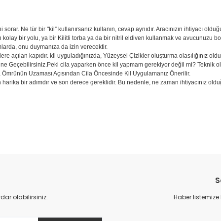
 sorar. Ne tür bir "kil” kullanırsanız kullanın, cevap aynıdır. Aracınızın ihtiyacı 
kolay bir yolu, ya bir Kilitli torba ya da bir nitril eldiven kullanmak ve avucunuzu b
larda, onu duymanıza da izin verecektir.
klere açılan kapıdır. kil uyguladığınızda, Yüzeysel Çizikler oluşturma olasılığınız o
ne Geçebilirsiniz.Peki cila yaparken önce kil yapmam gerekiyor değil mi? Teknik o
Ömrünün Uzaması Açısından Cila Öncesinde Kil Uygulamanız Önerilir.
 harika bir adımdır ve son derece gereklidir. Bu nedenle, ne zaman ihtiyacınız ol
S
r olabilirsiniz.
Haber listemize