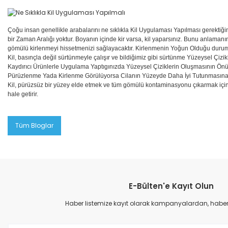
Çoğu insan genellikle arabalarını ne sıklıkla Kil Uygulaması Yapılması gerektiğini
bir Zaman Aralığı yoktur. Boyanın içinde kir varsa, kil yaparsınız. Bunu anlamanın 
gömülü kirlenmeyi hissetmenizi sağlayacaktır. Kirlenmenin Yoğun Olduğu durum
Kil, basınçla değil sürtünmeyle çalışır ve bildiğimiz gibi sürtünme Yüzeysel Çizi
Kaydırıcı Ürünlerle Uygulama Yaptıgınızda Yüzeysel Çiziklerin Oluşmasının Önü
Pürüzlenme Yada Kirlenme Görülüyorsa Cilanın Yüzeyde Daha İyi Tutunmasına 
Kil, pürüzsüz bir yüzey elde etmek ve tüm gömülü kontaminasyonu çıkarmak için
hale getirir.
Tüm Bloglar
E-Bülten'e Kayıt Olun
Haber listemize kayıt olarak kampanyalardan, haberda