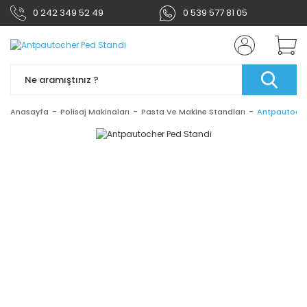
0 242 349 52 49
0 539 577 81 05
Anasayfa
Polisaj Makinaları
Pasta Ve Makine Standları
Antpautoche