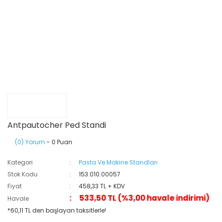
Antpautocher Ped Standi
(0) Yorum
- 0 Puan
Kategori
Pasta Ve Makine Standları
Stok Kodu
153.010.00057
Fiyat
458,33 TL + KDV
533,50 TL (%3,00 havale indirimi)
Havale
*60,11 TL den başlayan taksitlerle!