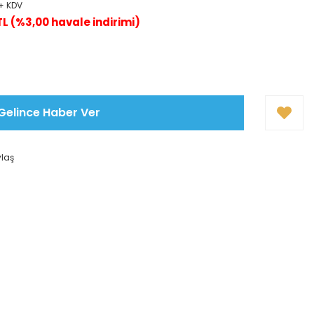
 + KDV
TL (%3,00 havale indirimi)
Gelince Haber Ver
ylaş