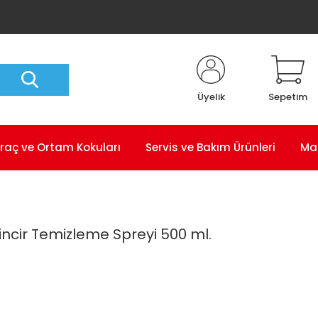
Üyelik
Sepetim
raç ve Ortam Kokuları
Servis ve Bakım Ürünleri
Ma
incir Temizleme Spreyi 500 ml.