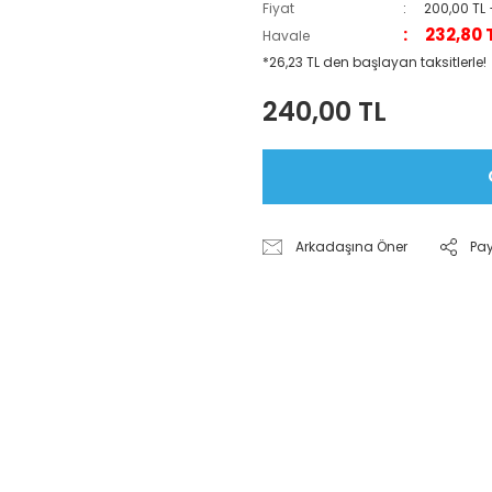
Fiyat
200,00 TL
232,80 
Havale
*26,23 TL den başlayan taksitlerle!
240,00 TL
Arkadaşına Öner
Pa