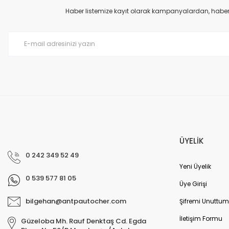
Ürün açıklamasında eksik bilgiler bulunuyor.
Haber listemize kayıt olarak kampanyalardan, haberda
Ürün bilgilerinde hatalar bulunuyor.
Ürün fiyatı diğer sitelerden daha pahalı.
Bu ürüne benzer farklı alternatifler olmalı.
ÜYELİK
0 242 349 52 49
Yeni Üyelik
0 539 577 81 05
Üye Girişi
bilgehan@antpautocher.com
Şifremi Unuttum
İletişim Formu
Güzeloba Mh. Rauf Denktaş Cd. Egda