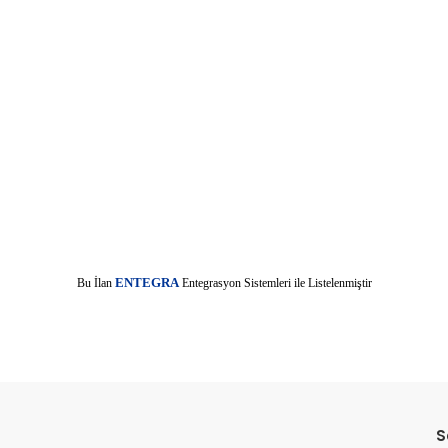
E
Bu İlan
NTEGRA
Entegrasyon Sistemleri ile Listelenmiştir
da yetersiz gördüğünüz noktaları öneri formunu kullanarak tarafımıza il
Bu ürüne ilk yorumu siz yapın!
S