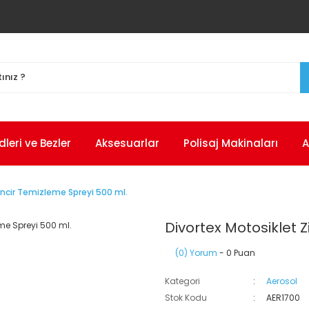
eri ve Bezler
Aksesuarlar
Polisaj Makinaları
A
incir Temizleme Spreyi 500 ml.
Divortex Motosiklet Z
(0) Yorum
- 0 Puan
Kategori
Aerosol
Stok Kodu
AER1700