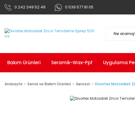
0 242 349 52 49
0 539 577 81 05
Bakım Ürünleri
Seramik-Wax-Ppf
Uygulama Pedl
Anasayfa
Servis ve Bakım Ürünleri
Aerosol
Divortex Motosiklet Z