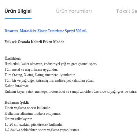
Ürün Bilgisi
Ürün Yorumları
Taksit S
Divortex Motosiklet Zincir Temizleme Spreyi 500 ml.
Yüksek Oranda Kaliteli Etken Madde
Özellikleri:
Hızlı etkili, kalıcı olmayan, endüstriyel yağ ve gres çözücü sprey.
Tüm metal ve alaşımlarına uygundur.
Tüm O-ring, X-ring Z-ring zincirlere uyumludur
Tüm kir ve yağ diğer katranlaşmış endüstriyel kalıntıları çözer.
Kalıntı bırakmaz.
Rulman kayar yatak, menteşe, motorsiklet ve sanayi zincirleri üzerinde ki yağ, gres ve katran
Kullanım Şekli:
Zincir yağlama öncesi kullanılır.
Kullanma talimatını mutlaka okuyunuz.
Ürünü çalkalayınız.
15-20 cm uzaktan püskürterek kullanılır.
1-2 dakika bekledikten sonra yağlama yapabilirsiniz.