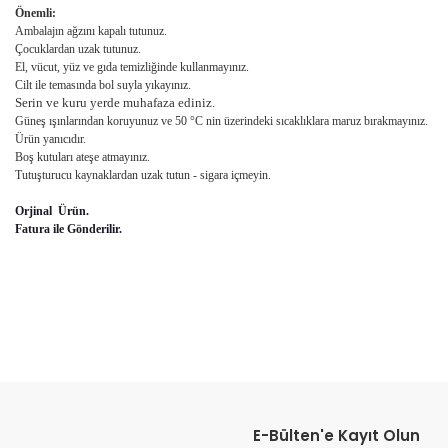
Önemli:
Ambalajın ağzını kapalı tutunuz.
Çocuklardan uzak tutunuz.
El, vücut, yüz ve gıda temizliğinde kullanmayınız.
Cilt ile temasında bol suyla yıkayınız.
Serin ve kuru yerde muhafaza ediniz.
Güneş ışınlarından koruyunuz ve 50 °C nin üzerindeki sıcaklıklara maruz bırakmayınız.
Ürün yanıcıdır.
Boş kutuları ateşe atmayınız.
Tutuşturucu kaynaklardan uzak tutun - sigara içmeyin.
Orjinal Ürün.
Fatura ile Gönderilir.
Bu ürünün fiyat bilgisi, resim, ürün açıklamalarında ve diğer konular
Görüş ve önerileriniz için teşekkür ederiz.
E-Bülten'e Kayıt Olun
Ürün resmi kalitesiz, bozuk veya görüntülenemiyor.