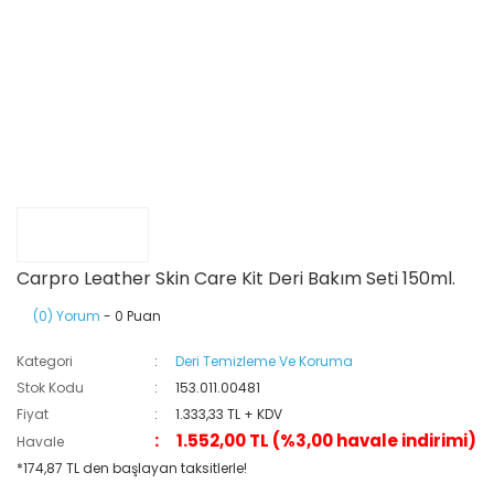
Carpro Leather Skin Care Kit Deri Bakım Seti 150ml.
(0) Yorum
- 0 Puan
Kategori
Deri Temizleme Ve Koruma
Stok Kodu
153.011.00481
Fiyat
1.333,33 TL + KDV
1.552,00 TL (%3,00 havale indirimi)
Havale
*174,87 TL den başlayan taksitlerle!