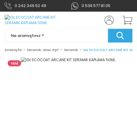
0 242 349 52 49
0 539 577 81 05
Anasayfa
Seramik-Wax-Ppf
Seramik
IGL ECOCOAT ARCANE KIT SER
YENİ