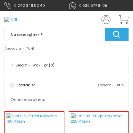
0 242 349 52 49
0 539 577 81 05
Anasayfa
TUNİ
Seramik-Wax-Ppf
(3)
Stoktakiler
Toplam 3 ürün