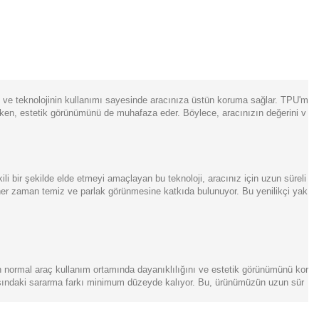
im ve teknolojinin kullanımı sayesinde aracınıza üstün koruma sağlar. TPU'm
rurken, estetik görünümünü de muhafaza eder. Böylece, aracınızın değerini v
li bir şekilde elde etmeyi amaçlayan bu teknoloji, aracınız için uzun süreli
 her zaman temiz ve parlak görünmesine katkıda bulunuyor. Bu yenilikçi yak
ün normal araç kullanım ortamında dayanıklılığını ve estetik görünümünü kor
arasındaki sararma farkı minimum düzeyde kalıyor. Bu, ürünümüzün uzun sür