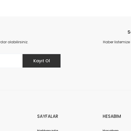
da yetersiz gördüğünüz noktaları öneri formunu kullanarak tarafımıza il
Bu ürüne ilk yorumu siz yapın!
S
Yorum Yaz
r olabilirsiniz.
Haber listemize
Kayıt Ol
Gönder
SAYFALAR
HESABIM
Hakkımızda
Hesabım