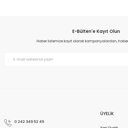
Bu ürünün fiyat bilgisi, resim, ürün açıklamalarında ve diğer konular
Görüş ve önerileriniz için teşekkür ederiz.
E-Bülten'e Kayıt Olun
Ürün resmi kalitesiz, bozuk veya görüntülenemiyor.
Ürün açıklamasında eksik bilgiler bulunuyor.
Haber listemize kayıt olarak kampanyalardan, haberda
Ürün bilgilerinde hatalar bulunuyor.
Ürün fiyatı diğer sitelerden daha pahalı.
Bu ürüne benzer farklı alternatifler olmalı.
ÜYELİK
0 242 349 52 49
Yeni Üyelik