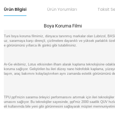
Ürün Bilgisi
Ürün Yorumları
Taksit S
Boya Koruma Filmi
Tuni boya koruma filmimiz, dünyaca tanınmış markalar olan Lubrizol, BASF v
uz, sararmaya karşı dirençli, çizilmelere dayanıklı ve yüksek parlaklık öze
e görünümünü yıllarca ilk günkü gibi tutabilirsiniz.
Ar-Ge ekibimiz, Lotus etkisinden ilham alarak kaplama teknolojisine odaklanı
koruma sağlıyor. Geliştirilen bu ileri düzey nano hidrofobik kaplama, yüz
laşım, araç bakımını kolaylaştırırken aynı zamanda estetik görünümünü de
TPU ppf'mizin sararma önleyici performansını artırmak için ileri teknoloji
umasını sağlıyor. Bu teknolojiler sayesinde, ppf'miz 2000 saatlik QUV hız
eli kullanımda bile yeni gibi görünmesini sağlayarak müşteri memnuniyetini a