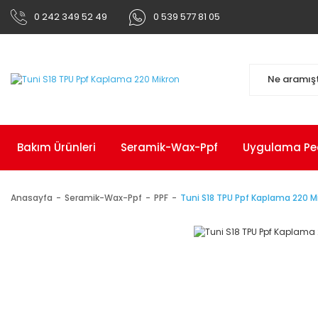
0 242 349 52 49
0 539 577 81 05
Bakım Ürünleri
Seramik-Wax-Ppf
Uygulama Pedl
Anasayfa
Seramik-Wax-Ppf
PPF
Tuni S18 TPU Ppf Kaplama 220 M