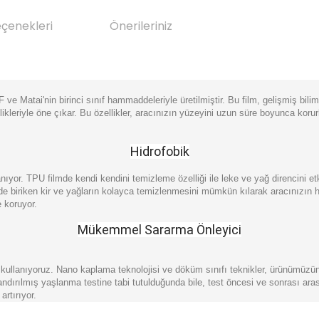
eçenekleri
Önerileriniz
e Matai'nin birinci sınıf hammaddeleriyle üretilmiştir. Bu film, gelişmiş bil
llikleriyle öne çıkar. Bu özellikler, aracınızın yüzeyini uzun süre boyunca ko
Hidrofobik
yor. TPU filmde kendi kendini temizleme özelliği ile leke ve yağ direncini etki
eyde biriken kir ve yağların kolayca temizlenmesini mümkün kılarak aracınızın
 koruyor.
Mükemmel Sararma Önleyici
ler kullanıyoruz. Nano kaplama teknolojisi ve döküm sınıfı teknikler, ürünümüz
landırılmış yaşlanma testine tabi tutulduğunda bile, test öncesi ve sonrası 
rtırıyor.