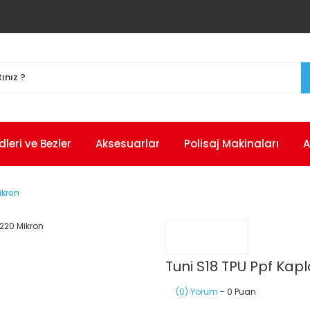
eri ve Bezler
Aksesuarlar
Polisaj Makinaları
A
ikron
Tuni S18 TPU Ppf Ka
(0) Yorum
- 0 Puan