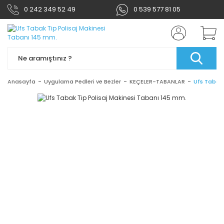
0 242 349 52 49
0 539 577 81 05
Anasayfa
Uygulama Pedleri ve Bezler
KEÇELER-TABANLAR
Ufs Tabak 