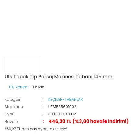
Ufs Tabak Tip Polisaj Makinesi Tabanı 145 mm.
(0) Yorum
- 0 Puan
Kategori
KEÇELER-TABANLAR
Stok Kodu
UFS1535601002
Fiyat
383,33 TL + KDV
446,20 TL (%3,00 havale indirimi)
Havale
*50,27 TL den başlayan taksitlerle!