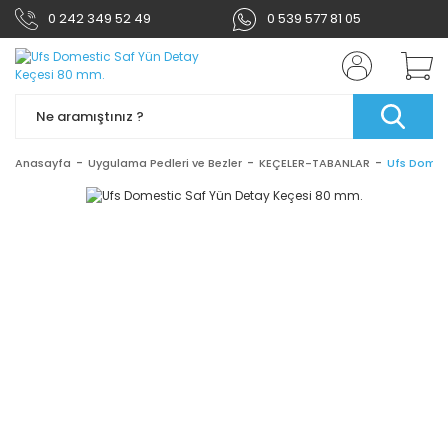
0 242 349 52 49
0 539 577 81 05
Anasayfa
Uygulama Pedleri ve Bezler
KEÇELER-TABANLAR
Ufs Domes