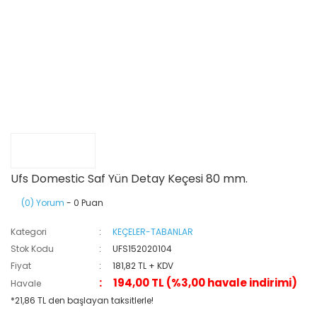
Ufs Domestic Saf Yün Detay Keçesi 80 mm.
(0) Yorum
- 0 Puan
Kategori
KEÇELER-TABANLAR
Stok Kodu
UFS152020104
Fiyat
181,82 TL + KDV
194,00 TL (%3,00 havale indirimi)
Havale
*21,86 TL den başlayan taksitlerle!