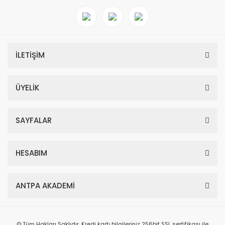
İLETİŞİM
ÜYELİK
SAYFALAR
HESABIM
ANTPA AKADEMİ
© Tüm Hakları Saklıdır. Kredi kartı bilgileriniz 256bit SSL sertifikası ile