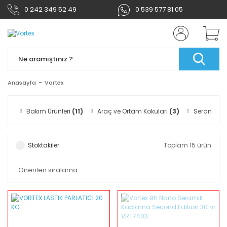
0 242 349 52 49
0 539 577 81 05
Anasayfa
Vortex
Bakım Ürünleri
(11)
Araç ve Ortam Kokuları
(3)
Seramik-
Stoktakiler
Toplam 15 ürün