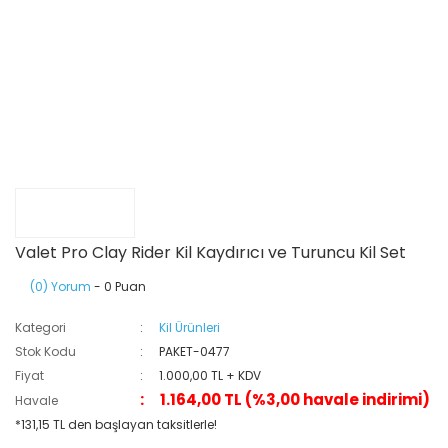
Valet Pro Clay Rider Kil Kaydırıcı ve Turuncu Kil Set
(0) Yorum
- 0 Puan
Kategori
Kil Ürünleri
Stok Kodu
PAKET-0477
Fiyat
1.000,00 TL + KDV
1.164,00 TL (%3,00 havale indirimi)
Havale
*131,15 TL den başlayan taksitlerle!