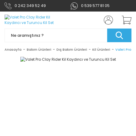
0 242 349 52 49
0 539 577 81 05
Anasayfa
Bakım Ürünleri
Dış Bakım Ürünleri
Kil Ürünleri
Valet Pro Cl