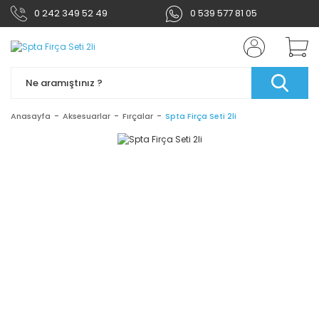
0 242 349 52 49
0 539 577 81 05
Anasayfa
Aksesuarlar
Fırçalar
Spta Firça Seti 2li