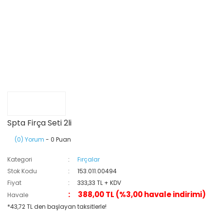
Spta Firça Seti 2li
(0) Yorum
- 0 Puan
Kategori
Fırçalar
Stok Kodu
153.011.00494
Fiyat
333,33 TL + KDV
388,00 TL (%3,00 havale indirimi)
Havale
*43,72 TL den başlayan taksitlerle!