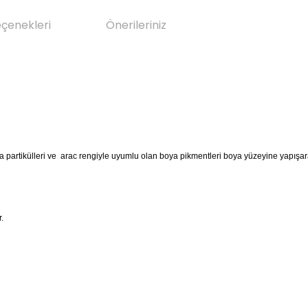
eçenekleri
Önerileriniz
da
ç Rengine Göre Ürün )
 partikülleri ve arac rengiyle uyumlu olan boya pikmentleri boya yüzeyine yapışara
.