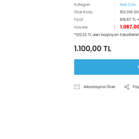
Kategori
Hızlı Cila
Stok Kodu
153.010.00
Fiyat
916,67 TL 
1.067,0
Havale
*120,22 TL den başlayan taksitlerle!
1.100,00 TL
Arkadaşına Öner
Pa