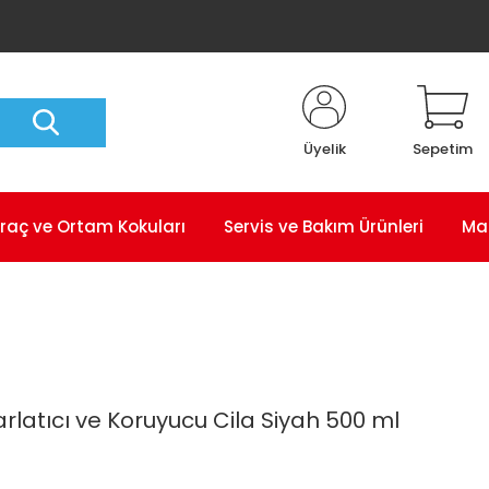
Üyelik
Sepetim
raç ve Ortam Kokuları
Servis ve Bakım Ürünleri
Ma
rlatıcı ve Koruyucu Cila Siyah 500 ml