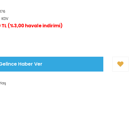
176
+ KDV
0 TL (%3,00 havale indirimi)
Gelince Haber Ver
ylaş