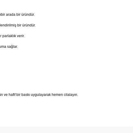
bir arada bir üründür.
endirilmiş bir üründür.
 parlaklık verir.
ruma sağlar.
ün ve hafif bir baskı uygulayarak hemen cilalayın.
da yetersiz gördüğünüz noktaları öneri formunu kullanarak tarafımıza il
Bu ürüne ilk yorumu siz yapın!