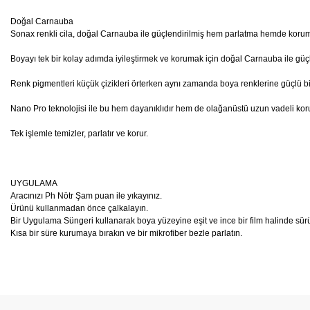
Doğal Carnauba
Sonax renkli cila, doğal Carnauba ile güçlendirilmiş hem parlatma hemde korum
Boyayı tek bir kolay adımda iyileştirmek ve korumak için doğal Carnauba ile güçl
Renk pigmentleri küçük çizikleri örterken aynı zamanda boya renklerine güçlü bir
Nano Pro teknolojisi ile bu hem dayanıklıdır hem de olağanüstü uzun vadeli ko
Tek işlemle temizler, parlatır ve korur.
UYGULAMA
Aracınızı Ph Nötr Şam puan ile yıkayınız.
Ürünü kullanmadan önce çalkalayın.
Bir Uygulama Süngeri kullanarak boya yüzeyine eşit ve ince bir film halinde sür
Kısa bir süre kurumaya bırakın ve bir mikrofiber bezle parlatın.
Bu ürünün fiyat bilgisi, resim, ürün açıklamalarında ve diğer konular
Görüş ve önerileriniz için teşekkür ederiz.