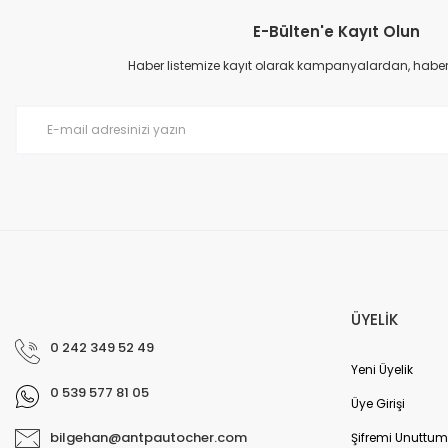
E-Bülten'e Kayıt Olun
Ürün resmi kalitesiz, bozuk veya görüntülenemiyor.
Ürün açıklamasında eksik bilgiler bulunuyor.
Haber listemize kayıt olarak kampanyalardan, haberda
Ürün bilgilerinde hatalar bulunuyor.
Ürün fiyatı diğer sitelerden daha pahalı.
Bu ürüne benzer farklı alternatifler olmalı.
ÜYELİK
0 242 349 52 49
Yeni Üyelik
0 539 577 81 05
Üye Girişi
bilgehan@antpautocher.com
Şifremi Unuttum