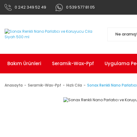
0 242 349 52 49
0 539 577 81 05
Bakım Ürünleri
Seramik-Wax-Ppf
Uygulama Pedl
Anasayfa
Seramik-Wax-Ppf
Hızlı Cila
Sonax Renkli Nano Parlatıc