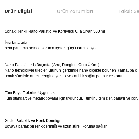
Ürün Bilgisi
Ürün Yorumları
Taksit S
Sonax Renkli Nano Parlatıcı ve Koruyucu Cila Siyah 500 ml
İkisi bir ara
hem parlatma hemde koruma içeren güçlü formülasyon
Nano Partiküller İş Başında ( Ara
Nano teknolojiyle üretilen ürünün içeriğinde nano ölçekte bölünen carnauba cila
umak süretiyle aracın rengine yenilik ve canlılık sağlar,parlatır ve korur.
Tüm Boya Tiplerine Uygunluk
Tüm standart ve metalik boyalar için uygundur. Tümünü temizler, parlatır ve korur
Güçlü Parlaklık ve Renk Derinliği
Boyaya parlak bir renk derinliği ve uzun süreli koruma sağlar.