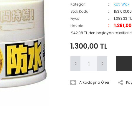
Kategori
Katı Wax
Stok Kodu
153.010.0
Fiyat
1.083,33 T
1.261,0
Havale
*142,08 TL den başlayan taksitlerle
1.300,00 TL
Arkadaşına Öner
Pa