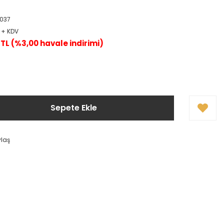
0037
L + KDV
0 TL (%3,00 havale indirimi)
!
Sepete Ekle
ylaş