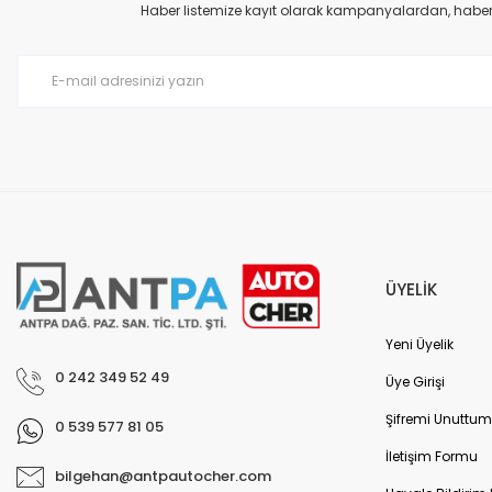
Ürün açıklamasında eksik bilgiler bulunuyor.
Haber listemize kayıt olarak kampanyalardan, haberda
Ürün bilgilerinde hatalar bulunuyor.
Ürün fiyatı diğer sitelerden daha pahalı.
Bu ürüne benzer farklı alternatifler olmalı.
ÜYELİK
Yeni Üyelik
0 242 349 52 49
Üye Girişi
Şifremi Unuttum
0 539 577 81 05
İletişim Formu
bilgehan@antpautocher.com