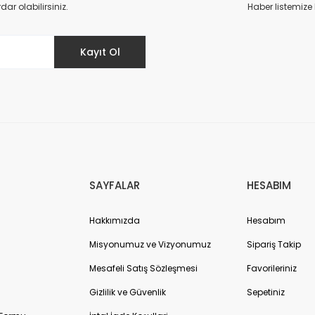
Yorum Yaz
r olabilirsiniz.
Haber listemize
Kayıt Ol
Gönder
SAYFALAR
HESABIM
Hakkımızda
Hesabım
Misyonumuz ve Vizyonumuz
Sipariş Takip
Mesafeli Satış Sözleşmesi
Favorileriniz
Gizlilik ve Güvenlik
Sepetiniz