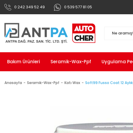
0 242 349 52 49
0 539 577 81 05
Bakım Ürünleri
Seramik-Wax-Ppf
Uygulama Pedl
Anasayfa
Seramik-Wax-Ppf
Katı Wax
Soft99 Fusso Coat 12 Aylık