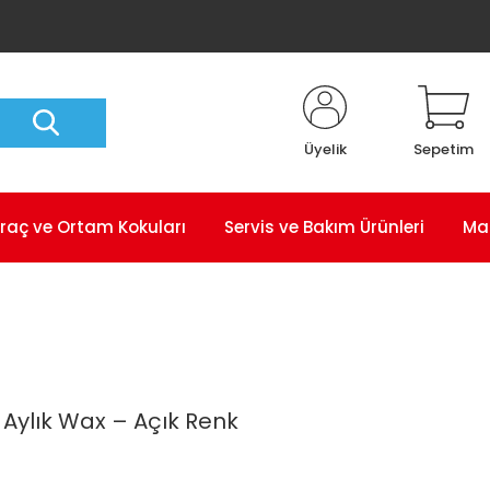
Üyelik
Sepetim
raç ve Ortam Kokuları
Servis ve Bakım Ürünleri
Ma
 Aylık Wax – Açık Renk