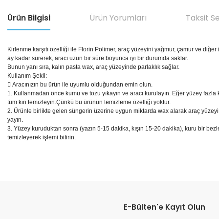
Ürün Bilgisi
Ürün Yorumları
Taksit S
Kirlenme karşıtı özelliği ile Florin Polimer, araç yüzeyini yağmur, çamur ve diğer
ay kadar sürerek, aracı uzun bir süre boyunca iyi bir durumda saklar.
Bunun yanı sıra, kalın pasta wax, araç yüzeyinde parlaklık sağlar.
Kullanım Şekli:
 Aracınızın bu ürün ile uyumlu olduğundan emin olun.
1. Kullanmadan önce kumu ve tozu yıkayın ve aracı kurulayın. Eğer yüzey fazla k
tüm kiri temizleyin.Çünkü bu ürünün temizleme özelliği yoktur.
2. Ürünle birlikte gelen süngerin üzerine uygun miktarda wax alarak araç yüzeyi
yayın.
3. Yüzey kuruduktan sonra (yazın 5-15 dakika, kışın 15-20 dakika), kuru bir bezl
temizleyerek işlemi bitirin.
Bu ürünün fiyat bilgisi, resim, ürün açıklamalarında ve diğer konular
Görüş ve önerileriniz için teşekkür ederiz.
E-Bülten'e Kayıt Olun
Ürün resmi kalitesiz, bozuk veya görüntülenemiyor.