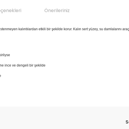
eçenekleri
Önerileriniz
 istenmeyen kalıntılardan etkili bir şekilde korur. Kalın sert yüzey, su damlalarını a
irliyse
ne ince ve dengeli bir şekilde
e
da yetersiz gördüğünüz noktaları öneri formunu kullanarak tarafımıza il
Bu ürüne ilk yorumu siz yapın!
S