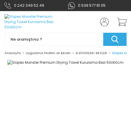
0 242 349 52 49
0 539 577 81 05
Anasayfa
Uygulama Pedleri ve Bezler
ELDİVENLER-BEZLER
Slopes Mon