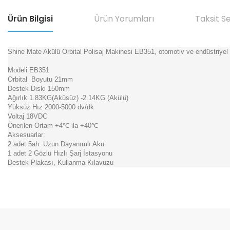
Ürün Bilgisi
Ürün Yorumları
Taksit S
Shine Mate Akülü Orbital Polisaj Makinesi EB351, otomotiv ve endüstriyel pol
Modeli EB351
Orbital Boyutu 21mm
Destek Diski 150mm
Ağırlık 1.83KG(Aküsüz) -2.14KG (Akülü)
Yüksüz Hız 2000-5000 dv/dk
Voltaj 18VDC
Önerilen Ortam +4℃ ila +40℃
Aksesuarlar:
2 adet 5ah. Uzun Dayanımlı Akü
1 adet 2 Gözlü Hızlı Şarj İstasyonu
Destek Plakası, Kullanma Kılavuzu
Bu ürünün fiyat bilgisi, resim, ürün açıklamalarında ve diğer konular
Görüş ve önerileriniz için teşekkür ederiz.