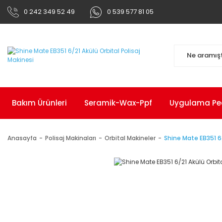
0 242 349 52 49
0 539 577 81 05
Bakım Ürünleri
Seramik-Wax-Ppf
Uygulama Pedl
Anasayfa
Polisaj Makinaları
Orbital Makineler
Shine Mate EB351 6/