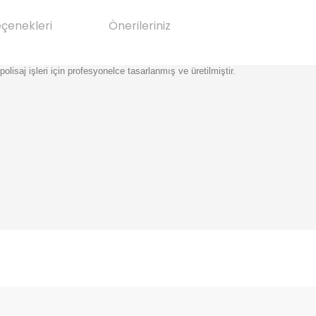
eçenekleri
Önerileriniz
isaj işleri için profesyonelce tasarlanmış ve üretilmiştir.
da yetersiz gördüğünüz noktaları öneri formunu kullanarak tarafımıza il
Bu ürüne ilk yorumu siz yapın!