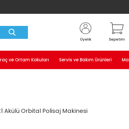
Üyelik
Sepetim
raç ve Ortam Kokuları
Servis ve Bakım Ürünleri
Ma
 Akülü Orbital Polisaj Makinesi