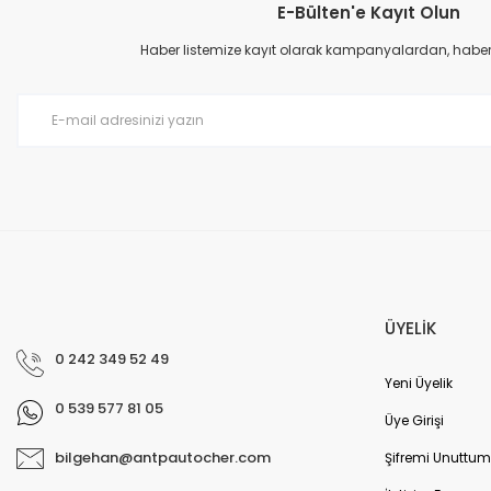
E-Bülten'e Kayıt Olun
Ürün resmi kalitesiz, bozuk veya görüntülenemiyor.
Ürün açıklamasında eksik bilgiler bulunuyor.
Haber listemize kayıt olarak kampanyalardan, haberda
Ürün bilgilerinde hatalar bulunuyor.
Ürün fiyatı diğer sitelerden daha pahalı.
Bu ürüne benzer farklı alternatifler olmalı.
ÜYELİK
0 242 349 52 49
Yeni Üyelik
0 539 577 81 05
Üye Girişi
bilgehan@antpautocher.com
Şifremi Unuttum