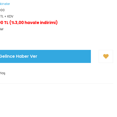
kineler
300
 TL + KDV
00 TL (%3,00 havale indirimi)
le!
Gelince Haber Ver
ylaş