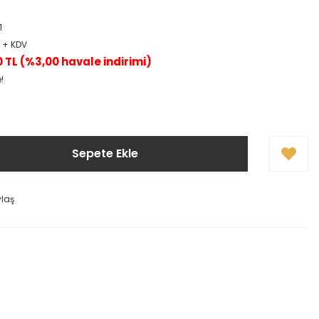
1
L + KDV
0 TL (%3,00 havale indirimi)
!
Sepete Ekle
ylaş