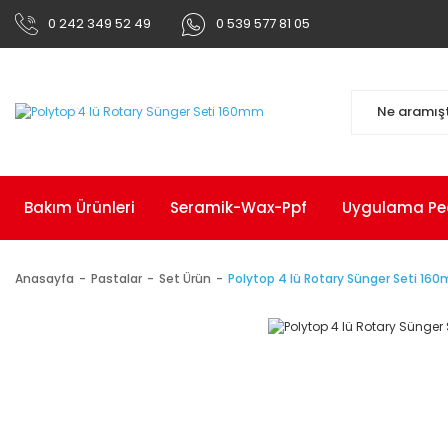
0 242 349 52 49
0 539 577 81 05
Bakım Ürünleri
Seramik-Wax-Ppf
Uygulama Pedl
Anasayfa
Pastalar
Set Ürün
Polytop 4 lü Rotary Sünger Seti 16