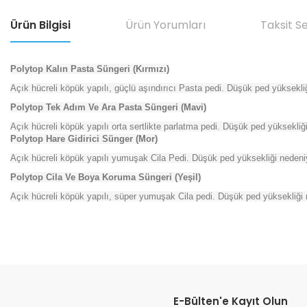
Ürün Bilgisi
Ürün Yorumları
Taksit S
Polytop Kalın Pasta Süngeri (Kırmızı)
Açık hücreli köpük yapılı, güçlü aşındırıcı Pasta pedi. Düşük ped yüksekli
Polytop Tek Adım Ve Ara Pasta Süngeri (Mavi)
Açık hücreli köpük yapılı orta sertlikte parlatma pedi. Düşük ped yüksekliği
Polytop Hare Gidirici Sünger (Mor)
Açık hücreli köpük yapılı yumuşak Cila Pedi. Düşük ped yüksekliği nedeniy
Polytop Cila Ve Boya Koruma Süngeri (Yeşil)
Açık hücreli köpük yapılı, süper yumuşak Cila pedi. Düşük ped yüksekliği
Bu ürünün fiyat bilgisi, resim, ürün açıklamalarında ve diğer konular
Görüş ve önerileriniz için teşekkür ederiz.
E-Bülten'e Kayıt Olun
Ürün resmi kalitesiz, bozuk veya görüntülenemiyor.