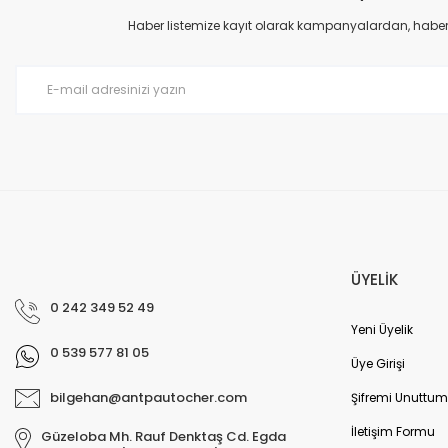
Ürün açıklamasında eksik bilgiler bulunuyor.
Haber listemize kayıt olarak kampanyalardan, haberda
Ürün bilgilerinde hatalar bulunuyor.
Ürün fiyatı diğer sitelerden daha pahalı.
Bu ürüne benzer farklı alternatifler olmalı.
ÜYELİK
0 242 349 52 49
Yeni Üyelik
0 539 577 81 05
Üye Girişi
bilgehan@antpautocher.com
Şifremi Unuttum
İletişim Formu
Güzeloba Mh. Rauf Denktaş Cd. Egda