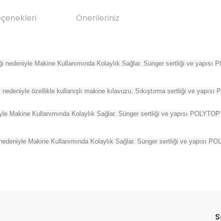
eçenekleri
Önerileriniz
ği nedeniyle Makine Kullanımında Kolaylık Sağlar. Sünger sertliği ve yapısı 
 nedeniyle özellikle kullanışlı makine kılavuzu. Sıkıştırma sertliği ve yapısı
le Makine Kullanımında Kolaylık Sağlar. Sünger sertliği ve yapısı POLYTOP Re
 nedeniyle Makine Kullanımında Kolaylık Sağlar. Sünger sertliği ve yapısı P
da yetersiz gördüğünüz noktaları öneri formunu kullanarak tarafımıza il
Bu ürüne ilk yorumu siz yapın!
S