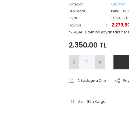
Kategori
Set Ürün
Stok Kodu
PAKET-051
Fiyat
1.958,33 T
2.279,5
Havale
*256,84 TL den başlayan taksitlerle
2.350,00 TL
Arkadaşına Öner
Pa
Aynı Gün Kargo