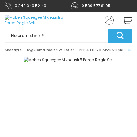
0 242 349 52 49
0 539 577 81 05
Anasayfa
Uygulama Pedleri ve Bezler
PPF & FOLYO APARATLARI
Mobe