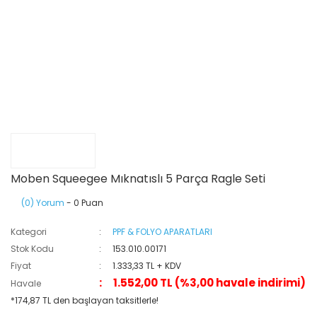
Moben Squeegee Mıknatıslı 5 Parça Ragle Seti
(0) Yorum
- 0 Puan
Kategori
PPF & FOLYO APARATLARI
Stok Kodu
153.010.00171
Fiyat
1.333,33 TL + KDV
1.552,00 TL (%3,00 havale indirimi)
Havale
*174,87 TL den başlayan taksitlerle!