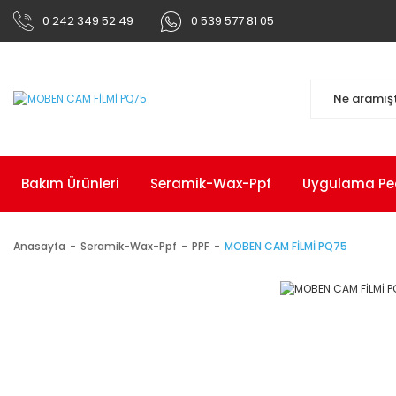
0 242 349 52 49
0 539 577 81 05
Bakım Ürünleri
Seramik-Wax-Ppf
Uygulama Pedl
Anasayfa
Seramik-Wax-Ppf
PPF
MOBEN CAM FİLMİ PQ75