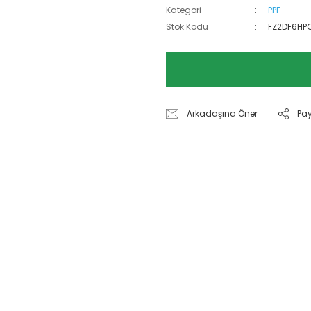
Kategori
PPF
Stok Kodu
FZ2DF6HP
Arkadaşına Öner
Pa