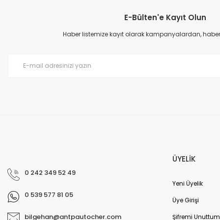
E-Bülten'e Kayıt Olun
Ürün resmi kalitesiz, bozuk veya görüntülenemiyor.
Ürün açıklamasında eksik bilgiler bulunuyor.
Haber listemize kayıt olarak kampanyalardan, haberda
Ürün bilgilerinde hatalar bulunuyor.
Ürün fiyatı diğer sitelerden daha pahalı.
Bu ürüne benzer farklı alternatifler olmalı.
ÜYELİK
0 242 349 52 49
Yeni Üyelik
0 539 577 81 05
Üye Girişi
bilgehan@antpautocher.com
Şifremi Unuttum