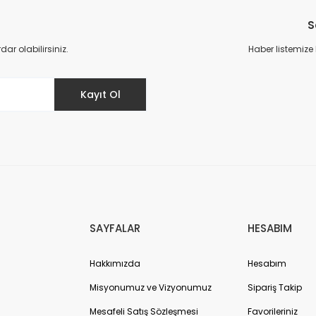
Bu ürüne ilk yorumu siz yapın!
S
Yorum Yaz
r olabilirsiniz.
Haber listemize
Kayıt Ol
Gönder
SAYFALAR
HESABIM
Hakkımızda
Hesabım
Misyonumuz ve Vizyonumuz
Sipariş Takip
Mesafeli Satış Sözleşmesi
Favorileriniz