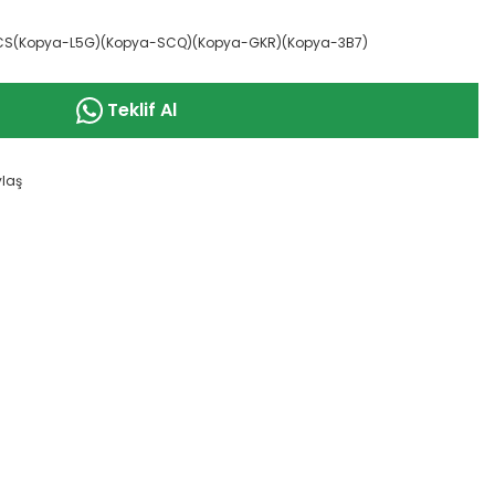
CS(Kopya-L5G)(Kopya-SCQ)(Kopya-GKR)(Kopya-3B7)
Teklif Al
ylaş