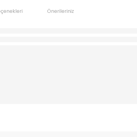
eçenekleri
Önerileriniz
da yetersiz gördüğünüz noktaları öneri formunu kullanarak tarafımıza il