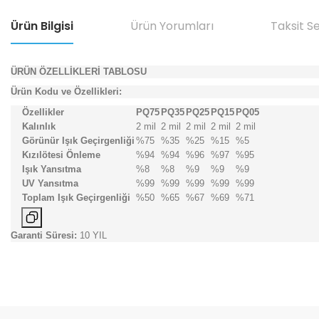
Ürün Bilgisi
Ürün Yorumları
Taksit S
ÜRÜN ÖZELLİKLERİ TABLOSU
Ürün Kodu ve Özellikleri:
Özellikler
PQ75
PQ35
PQ25
PQ15
PQ05
Kalınlık
2 mil
2 mil
2 mil
2 mil
2 mil
Görünür Işık Geçirgenliği
%75
%35
%25
%15
%5
Kızılötesi Önleme
%94
%94
%96
%97
%95
Işık Yansıtma
%8
%8
%9
%9
%9
UV Yansıtma
%99
%99
%99
%99
%99
Toplam Işık Geçirgenliği
%50
%65
%67
%69
%71
Garanti Süresi:
10 YIL
Bu ürünün fiyat bilgisi, resim, ürün açıklamalarında ve diğer konular
Görüş ve önerileriniz için teşekkür ederiz.