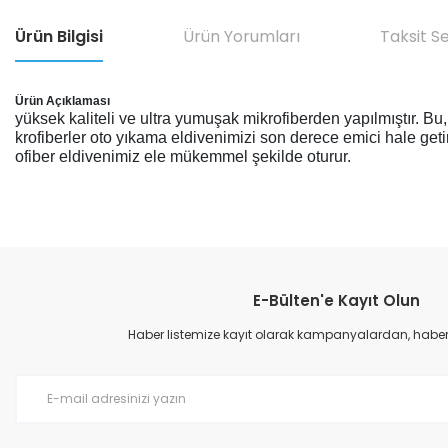
Ürün Bilgisi
Ürün Yorumları
Taksit S
Ürün Açıklaması
yüksek kaliteli ve ultra yumuşak mikrofiberden yapılmıştır. Bu,
krofiberler oto yıkama eldivenimizi son derece emici hale get
ofiber eldivenimiz ele mükemmel şekilde oturur.
Bu ürünün fiyat bilgisi, resim, ürün açıklamalarında ve diğer konular
Görüş ve önerileriniz için teşekkür ederiz.
E-Bülten'e Kayıt Olun
Ürün resmi kalitesiz, bozuk veya görüntülenemiyor.
Ürün açıklamasında eksik bilgiler bulunuyor.
Haber listemize kayıt olarak kampanyalardan, haberda
Ürün bilgilerinde hatalar bulunuyor.
Ürün fiyatı diğer sitelerden daha pahalı.
Bu ürüne benzer farklı alternatifler olmalı.