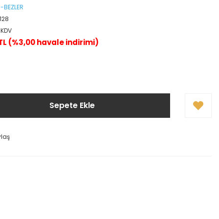
R-BEZLER
128
+ KDV
TL (%3,00 havale indirimi)
Sepete Ekle
ylaş