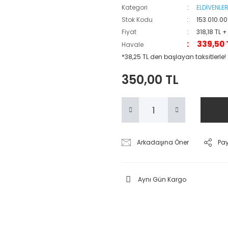
Kategori
ELDİVENLE
Stok Kodu
153.010.00
Fiyat
318,18 TL 
339,50 
Havale
*38,25 TL den başlayan taksitlerle!
350,00 TL
Arkadaşına Öner
Pa
Aynı Gün Kargo