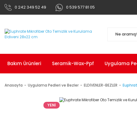
0 242 349 52 49
0 539 577 81 05
Bakım Ürünleri
Seramik-Wax-Ppf
Uygulama Pedl
Anasayfa
Uygulama Pedleri ve Bezler
ELDİVENLER-BEZLER
Euphrat
YENİ