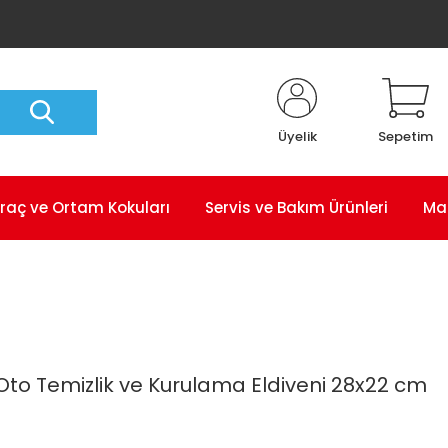
Üyelik
Sepetim
raç ve Ortam Kokuları
Servis ve Bakım Ürünleri
Ma
Oto Temizlik ve Kurulama Eldiveni 28x22 cm