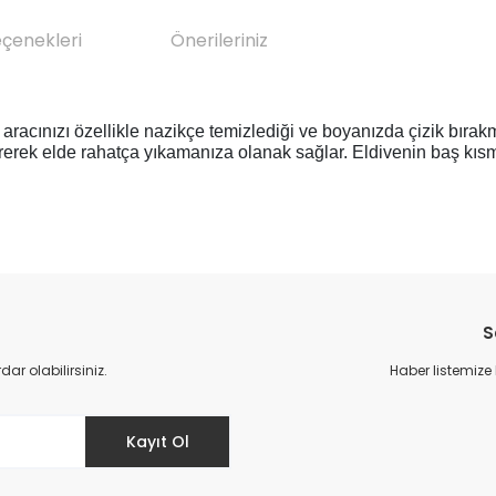
eçenekleri
Önerileriniz
 aracınızı özellikle nazikçe temizlediği ve boyanızda çizik bırakm
irerek elde rahatça yıkamanıza olanak sağlar. Eldivenin baş kısmı
da yetersiz gördüğünüz noktaları öneri formunu kullanarak tarafımıza il
Bu ürüne ilk yorumu siz yapın!
S
Yorum Yaz
r olabilirsiniz.
Haber listemize
Kayıt Ol