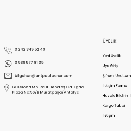
ÜYELİK
0 242 349 52 49
Yeni Üyelik
0 539 577 81 05
Üye Girişi
bilgehan@antpautocher.com
Şifremi Unuttum
İletişim Formu
Güzeloba Mh. Rauf Denktaş Cd. Egda
Plaza No:56/B Muratpaşa/Antalya
Havale Bildirim
Kargo Takibi
İletişim