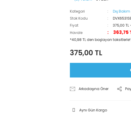
Kategori
Dış Bakım 
Stok Kodu
DVX6531S
Fiyat
375,00 TL
363,75 
Havale
*40,98 TL den başlayan taksitlerle!
375,00 TL
Arkadaşına Öner
Pa
Aynı Gün Kargo