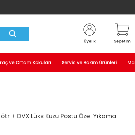
Üyelik
Sepetim
raç ve Ortam Kokuları
Servis ve Bakım Ürünleri
Ma
ötr + DVX Lüks Kuzu Postu Özel Yıkama