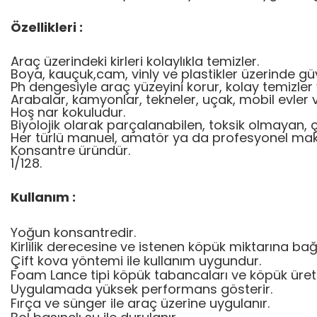
Özellikleri :
Araç üzerindeki kirleri kolaylıkla temizler.
Boya, kauçuk,cam, vinly ve plastikler üzerinde güve
Ph dengesiyle araç yüzeyini korur, kolay temizler 
Arabalar, kamyonlar, tekneler, uçak, mobil evler 
Hoş nar kokuludur.
Biyolojik olarak parçalanabilen, toksik olmayan, 
Her türlü manuel, amatör ya da profesyonel makin
Konsantre üründür.
1/128.
Kullanım :
Yoğun konsantredir.
Kirlilik derecesine ve istenen köpük miktarına bağl
Çift kova yöntemi ile kullanım uygundur.
Foam Lance tipi köpük tabancaları ve köpük üret
Uygulamada yüksek performans gösterir.
Fırça ve sünger ile araç üzerine uygulanır.