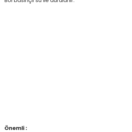
Bol basınçlı su ile durulanır.
Önemli :