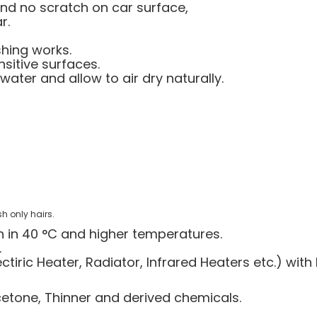
and no scratch on car surface,
r.
shing works.
ensitive surfaces.
water and allow to air dry naturally.
h only hairs.
h in 40 °C and higher temperatures.
.
tiric Heater, Radiator, Infrared Heaters etc.) with
Acetone, Thinner and derived chemicals.