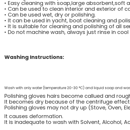
• Easy cleaning with soap,large absorbent,soft 
• Can be used to clean interior and exterior of ca
• Can be used wet, dry or polishing.
• It can be used in yacht, boat cleaning and poli
• It is suitable for cleaning and polishing of all s
• Do not machine wash, always just rinse in cool 
Washing Instructions:
Wash with only water (temperature 20-30 °C) and liquid soap and was
Polishing gloves hairs become callued and roug
It becomes dry because of the centrifuge effect
Polishing gloves may not dry up (Stove, Oven, Elec
It causes deformation.
It is inadequate to wash with Solvent, Alcohol, 