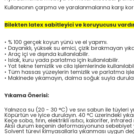
Kullanıcının çarpma ve yaralanmalarına karşı kor
Bilekten latex sabitleyici ve koruyucusu vardır
• % 100 gerçek koyun yünü ve el yapımı.
• Dayanıklı, yüksek su emici, çizik bırakmayan yık
• Araç içi ve dıșında kullanılabilir.
• Islak, kuru yada parlatma için kullanılabilir.
• Yat tekne temizlik ve cila ișlemlerinde kullanılabil
• Tüm hassas yüzeylerin temizlik ve parlatma ișle
• Makinede yıkamayın, daima soğuk suyla durulay
Yıkama Önerisi:
Yalnızca su (20 - 30 °C) ve sıvı sabun ile tüyleri y
Köpürtün ve iyice durulayın. 40 °C üzerindeki yı
Keçe soba, fırın, elektrikli ısıtıcı, kalorifer, infrare
Aksi durum keçenin deformasyonuna sebebiyet v
Solvent türevi kimyasallarla yıkanması uygun deği