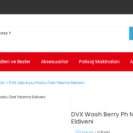
eri ve Bezler
Aksesuarlar
Polisaj Makinaları
A
tr + DVX Lüks Kuzu Postu Özel Yıkama Eldiveni
DVX Wash Berry Ph N
Eldiveni
(0) Yorum
- 0 Puan