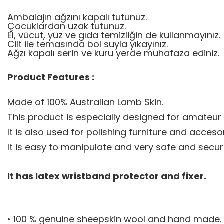
Ambalajın ağzını kapalı tutunuz.
Çocuklardan uzak tutunuz.
El, vücut, yüz ve gıda temizliğin de kullanmayınız.
Cilt ile temasında bol suyla yıkayınız.
Ağzı kapalı serin ve kuru yerde muhafaza ediniz.
Product Features :
Made of 100% Australian Lamb Skin.
This product is especially designed for amateur u
It is also used for polishing furniture and acceso
It is easy to manipulate and very safe and secur
It has latex wristband protector and fixer.
• 100 % genuine sheepskin wool and hand made.