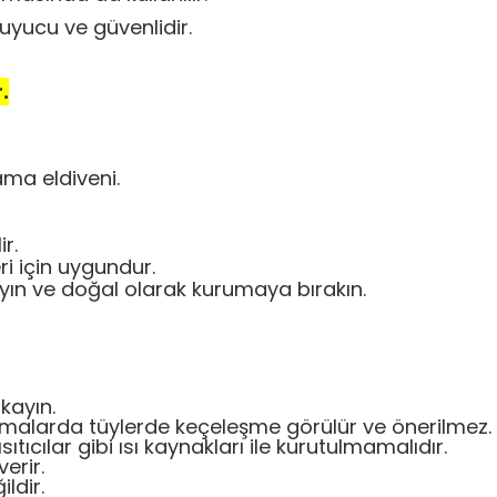
uyucu ve güvenlidir.
.
ama eldiveni.
ir.
ri için uygundur.
ın ve doğal olarak kurumaya bırakın.
ıkayın.
kamalarda tüylerde keçeleşme görülür ve önerilmez.
d ısıtıcılar gibi ısı kaynakları ile kurutulmamalıdır.
erir.
ldir.