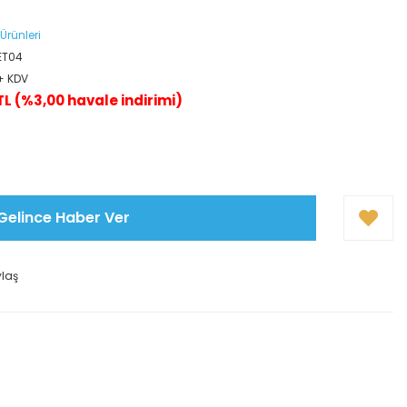
Ürünleri
ET04
 + KDV
TL (%3,00 havale indirimi)
Gelince Haber Ver
ylaş