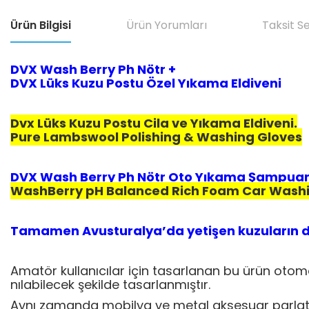
Ürün Bilgisi
Ürün Yorumları
Taksit S
DVX Wash Berry Ph Nötr +
DVX Lüks Kuzu Postu Özel Yıkama Eldiveni
Dvx Lüks Kuzu Postu Cila ve Yıkama Eldiveni.
Pure Lambswool Polishing & Washing Gloves
DVX Wash Berry Ph Nötr Oto Yıkama Şampuanı
WashBerry pH Balanced Rich Foam Car Washi
Tamamen Avusturalya’da yetişen kuzuların der
Amatör kullanıcılar için tasarlanan bu ürün otomob
nılabilecek şekilde tasarlanmıştır.
Aynı zamanda mobilya ve metal aksesuar parlatm