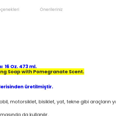
eçenekleri
Önerileriniz
 16 Oz. 473 ml.
ng Soap with Pomegranate Scent.
isinden üretilmiştir.
il, motorsiklet, bisiklet, yat, tekne gibi araçların
asında da kullanılır.