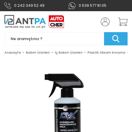
0 242 349 52 49
0 539 577 81 05
Anasayfa
Bakım Ürünleri
İç Bakım Ürünleri
Plastik Aksam Koruma
D