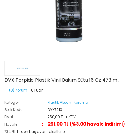
DVX Torpido Plastik Vinil Bakım Sütü 16 Oz 473 ml.
(0) Yorum
- 0 Puan
Kategori
Plastik Aksam Koruma
Stok Kodu
DVX7210
Fiyat
250,00 TL + KDV
291,00 TL (%3,00 havale indirimi)
Havale
*32,79 TL den başlayan taksitlerle!