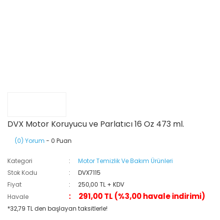
DVX Motor Koruyucu ve Parlatıcı 16 Oz 473 ml.
(0) Yorum
- 0 Puan
Kategori
Motor Temizlik Ve Bakım Ürünleri
Stok Kodu
DVX7115
Fiyat
250,00 TL + KDV
291,00 TL (%3,00 havale indirimi)
Havale
*32,79 TL den başlayan taksitlerle!