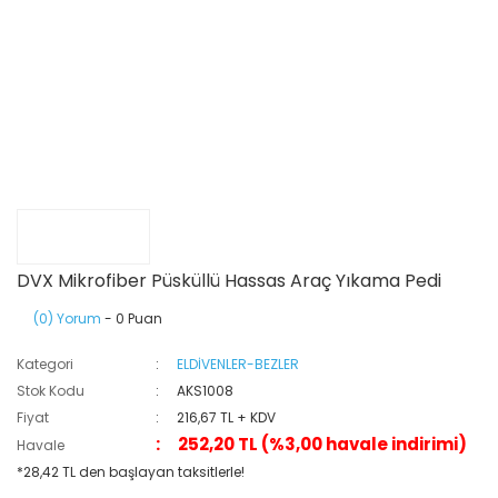
DVX Mikrofiber Püsküllü Hassas Araç Yıkama Pedi
(0) Yorum
- 0 Puan
Kategori
ELDİVENLER-BEZLER
Stok Kodu
AKS1008
Fiyat
216,67 TL + KDV
252,20 TL (%3,00 havale indirimi)
Havale
*28,42 TL den başlayan taksitlerle!