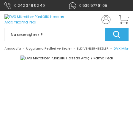
0 242 349 52 49
0 539 577 81 05
Anasayfa
Uygulama Pedleri ve Bezler
ELDİVENLER-BEZLER
DVX Mikrof