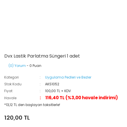
Dvx Lastik Parlatma Süngeri 1 adet
(0) Yorum
- 0 Puan
Kategori
Uygulama Pedleri ve Bezler
Stok Kodu
AKS1052
Fiyat
100,00 TL + KDV
116,40 TL (%3,00 havale indirimi)
Havale
*13,12 TL den başlayan taksitlerle!
120,00 TL