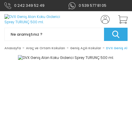
0 242 349 52 49
0 539 577 81 05
Anasayfa
Araç ve Ortam Kokuları
Geniş Açılı Kokular
DVX Geniş Alan