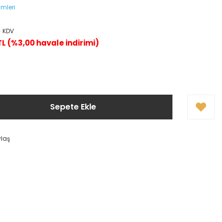
ümleri
+ KDV
TL (%3,00 havale indirimi)
Sepete Ekle
ylaş