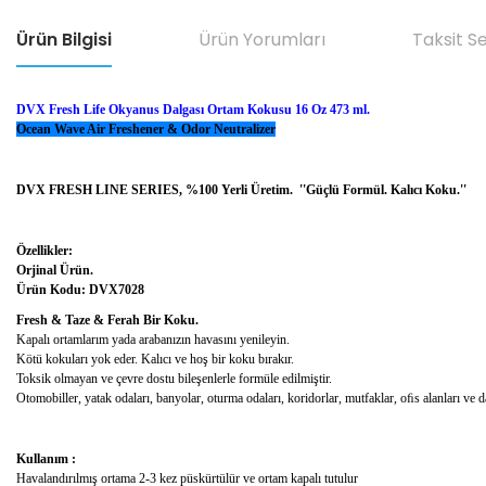
Ürün Bilgisi
Ürün Yorumları
Taksit S
DVX Fresh Life Okyanus Dalgası Ortam Kokusu 16 Oz 473 ml.
Ocean Wave Air Freshener & Odor Neutralizer
DVX FRESH LINE SERIES, %100 Yerli Üretim.
''Güçlü Formül. Kalıcı Koku.''
Özellikler:
Orjinal Ürün.
Ürün Kodu: DVX7028
Fresh & Taze & Ferah Bir Koku.
Kapalı ortamlarım yada arabanızın havasını yenileyin.
Kötü kokuları yok eder. Kalıcı ve hoş bir koku bırakır.
Toksik olmayan ve çevre dostu bileşenlerle formüle edilmiştir.
Otomobiller, yatak odaları, banyolar, oturma odaları, koridorlar, mutfaklar, oﬁs alanları ve dah
Kullanım :
Havalandırılmış ortama 2-3 kez püskürtülür ve ortam kapalı tutulur