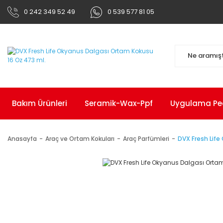
0 242 349 52 49
0 539 577 81 05
Bakım Ürünleri
Seramik-Wax-Ppf
Uygulama Pedl
Anasayfa
Araç ve Ortam Kokuları
Araç Parfümleri
DVX Fresh Life