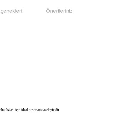
eçenekleri
Önerileriniz
a fazlası için ideal bir ortam tazeleyicidir.