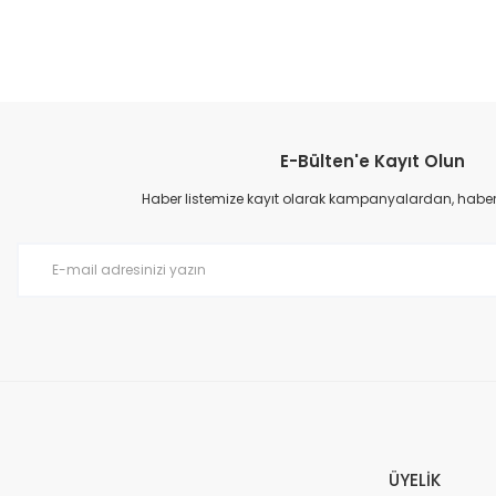
Bu ürünün fiyat bilgisi, resim, ürün açıklamalarında ve diğer konular
Görüş ve önerileriniz için teşekkür ederiz.
E-Bülten'e Kayıt Olun
Ürün resmi kalitesiz, bozuk veya görüntülenemiyor.
Ürün açıklamasında eksik bilgiler bulunuyor.
Haber listemize kayıt olarak kampanyalardan, haberda
Ürün bilgilerinde hatalar bulunuyor.
Ürün fiyatı diğer sitelerden daha pahalı.
Bu ürüne benzer farklı alternatifler olmalı.
ÜYELİK