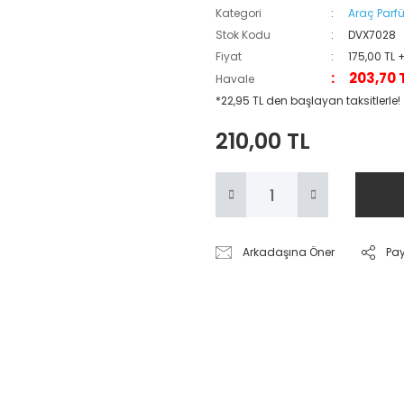
Kategori
Araç Parf
Stok Kodu
DVX7028
Fiyat
175,00 TL 
203,70 
Havale
*22,95 TL den başlayan taksitlerle!
210,00 TL
Arkadaşına Öner
Pa