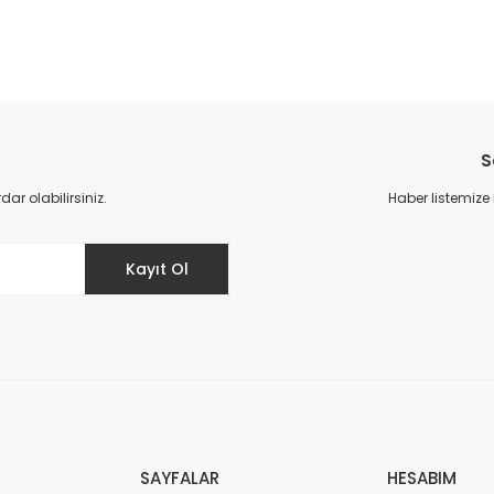
da yetersiz gördüğünüz noktaları öneri formunu kullanarak tarafımıza il
Bu ürüne ilk yorumu siz yapın!
S
Yorum Yaz
r olabilirsiniz.
Haber listemize
Kayıt Ol
Gönder
SAYFALAR
HESABIM