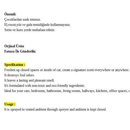
Önemli:
Çocuklardan uzak tutunuz.
El,vucut,yüz ve gıda temizliğinde kullanmayınız.
Serin ve kuru yerde muhafaza ediniz.
Orjinal Ürün
Fatura İle Gönderilir.
Specification :
Freshen up closed spaces or inside of car, create a signature scent everywhere or anywhere.
It destroys foul odors.
It leaves a lasting and pleasant smell.
It's formulated with non-toxic and eco-friendly ingredients.
Ideal for your cars, bedrooms, bathrooms, living rooms, hallways, kitchens, office spaces,
Usage :
It is sprayed to vented ambient through spreyer and ambient is kept closed.