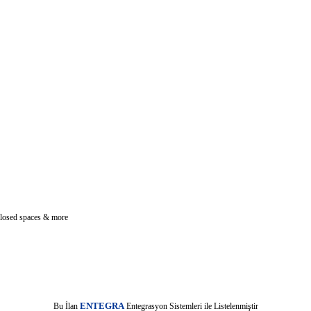
 closed spaces & more
E
Bu İlan
NTEGRA
Entegrasyon Sistemleri ile Listelenmiştir