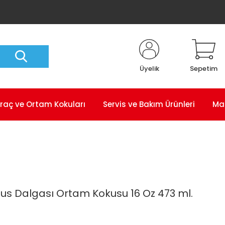
Üyelik
Sepetim
raç ve Ortam Kokuları
Servis ve Bakım Ürünleri
Ma
us Dalgası Ortam Kokusu 16 Oz 473 ml.