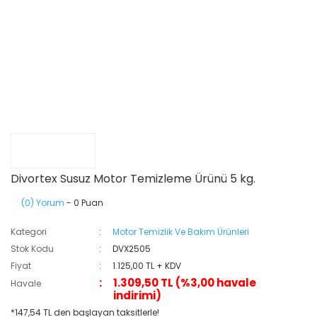
Divortex Susuz Motor Temizleme Ürünü 5 kg.
(0) Yorum
- 0 Puan
Kategori
Motor Temizlik Ve Bakım Ürünleri
Stok Kodu
DVX2505
Fiyat
1.125,00 TL + KDV
1.309,50 TL (%3,00 havale
Havale
indirimi)
*147,54 TL den başlayan taksitlerle!