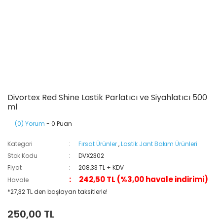
Divortex Red Shine Lastik Parlatıcı ve Siyahlatıcı 500
ml
(0) Yorum
- 0 Puan
Kategori
Fırsat Ürünler
,
Lastik Jant Bakım Ürünleri
Stok Kodu
DVX2302
Fiyat
208,33 TL + KDV
242,50 TL (%3,00 havale indirimi)
Havale
*27,32 TL den başlayan taksitlerle!
250,00 TL