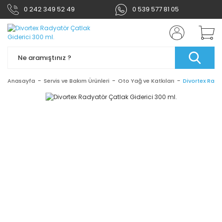
0 242 349 52 49
0 539 577 81 05
Anasayfa
Servis ve Bakım Ürünleri
Oto Yağ ve Katkıları
Divortex Rady