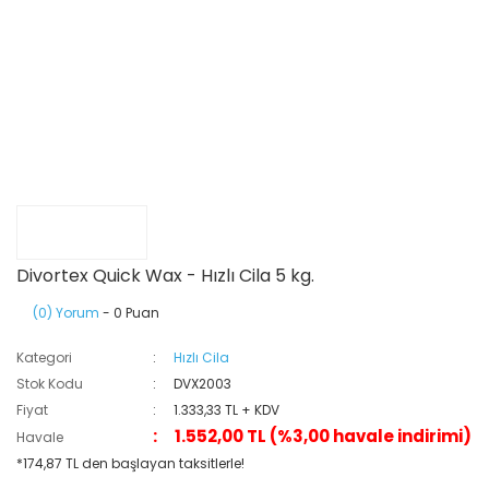
Divortex Quick Wax - Hızlı Cila 5 kg.
(0) Yorum
- 0 Puan
Kategori
Hızlı Cila
Stok Kodu
DVX2003
Fiyat
1.333,33 TL + KDV
1.552,00 TL (%3,00 havale indirimi)
Havale
*174,87 TL den başlayan taksitlerle!