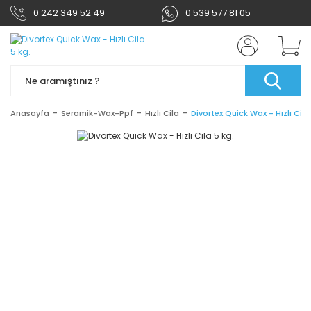
0 242 349 52 49
0 539 577 81 05
Anasayfa
Seramik-Wax-Ppf
Hızlı Cila
Divortex Quick Wax - Hızlı Cila