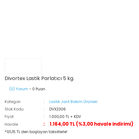
Divortex Lastik Parlatıcı 5 kg.
(0) Yorum
- 0 Puan
Kategori
Lastik Jant Bakım Ürünleri
Stok Kodu
DVX2306
Fiyat
1.000,00 TL + KDV
1.164,00 TL (%3,00 havale indirimi)
Havale
*131,15 TL den başlayan taksitlerle!