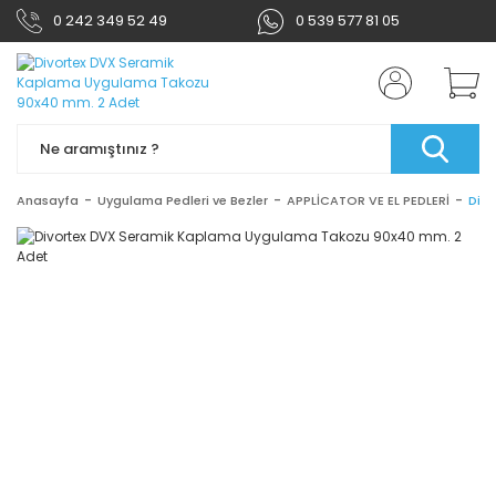
0 242 349 52 49
0 539 577 81 05
Anasayfa
Uygulama Pedleri ve Bezler
APPLİCATOR VE EL PEDLERİ
Div