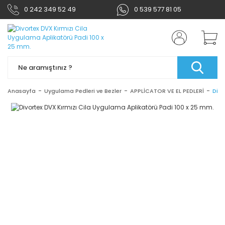
0 242 349 52 49
0 539 577 81 05
Anasayfa
Uygulama Pedleri ve Bezler
APPLİCATOR VE EL PEDLERİ
Divo