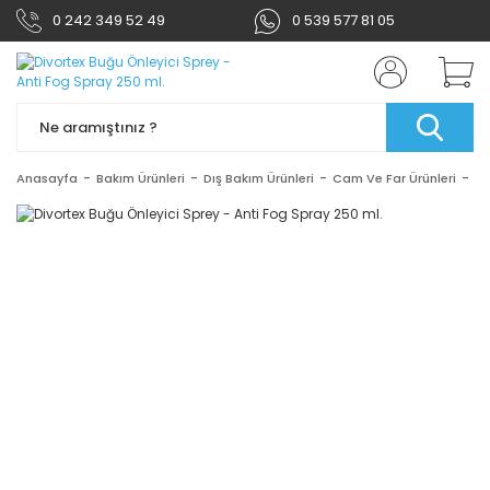
0 242 349 52 49
0 539 577 81 05
Anasayfa
Bakım Ürünleri
Dış Bakım Ürünleri
Cam Ve Far Ürünleri
Di