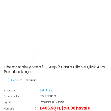
ChemMonkey Step 1 - Step 2 Pasta Cila ve Çizik Alıcı
Parlatıcı Keçe
(0) Yorum
- 0 Puan
Kategori
Set Ürün
Stok Kodu
CMS1S2KP2
Fiyat
1.208,33 TL + KDV
1.406,50 TL (%3,00 havale
Havale