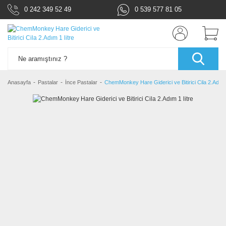
0 242 349 52 49
0 539 577 81 05
Anasayfa
Pastalar
İnce Pastalar
ChemMonkey Hare Giderici ve Bitirici Cila 2.Adım 1