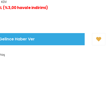
+ KDV
TL (%3,00 havale indirimi)
Gelince Haber Ver
ylaş