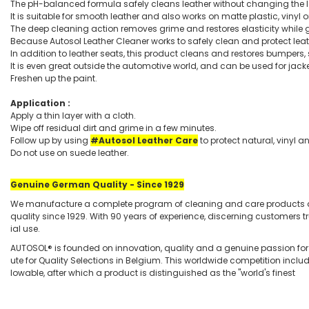
The pH-balanced formula safely cleans leather without changing the lo
It is suitable for smooth leather and also works on matte plastic, vinyl 
The deep cleaning action removes grime and restores elasticity while gi
Because Autosol Leather Cleaner works to safely clean and protect leathe
In addition to leather seats, this product cleans and restores bumpers
It is even great outside the automotive world, and can be used for jacket
Freshen up the paint.
Application :
Apply a thin layer with a cloth.
Wipe off residual dirt and grime in a few minutes.
Follow up by using
#Autosol Leather Care
to protect natural, vinyl a
Do not use on suede leather.
Genuine German Quality - Since 1929
We manufacture a complete program of cleaning and care products dist
quality since 1929. With 90 years of experience, discerning customers
ial use.
AUTOSOL® is founded on innovation, quality and a genuine passion for t
ute for Quality Selections in Belgium. This worldwide competition i
lowable, after which a product is distinguished as the "world's finest