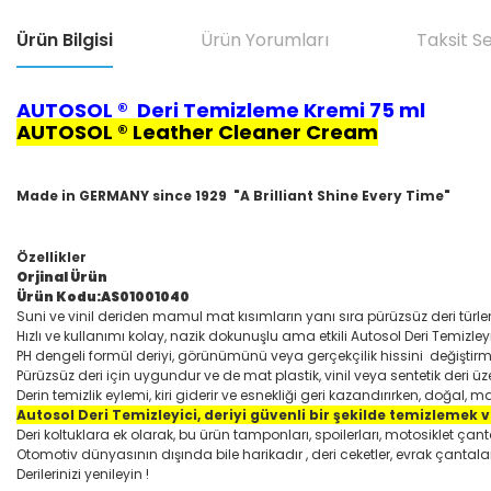
Ürün Bilgisi
Ürün Yorumları
Taksit S
AUTOSOL ®
Deri Temizleme Kremi 75 ml
AUTOSOL ® Leather Cleaner Cream
Made in GERMANY since 1929
"A Brilliant Shine Every Time"
Özellikler
Orjinal Ürün
Ürün Kodu:AS01001040
Suni ve vinil deriden mamul mat kısımların yanı sıra pürüzsüz deri türleri
Hızlı ve kullanımı kolay, nazik dokunuşlu ama etkili Autosol Deri Temizleyic
PH dengeli formül deriyi, görünümünü veya gerçekçilik hissini
değiştirm
Pürüzsüz deri için uygundur ve de mat plastik, vinil veya sentetik deri üze
Derin temizlik eylemi, kiri giderir ve esnekliği geri kazandırırken, doğal, ma
Autosol Deri Temizleyici, deriyi güvenli bir şekilde temizlemek 
Deri koltuklara ek olarak, bu ürün tamponları, spoilerları, motosiklet çantal
Otomotiv dünyasının dışında bile harikadır , deri ceketler, evrak çantala
Derilerinizi yenileyin !