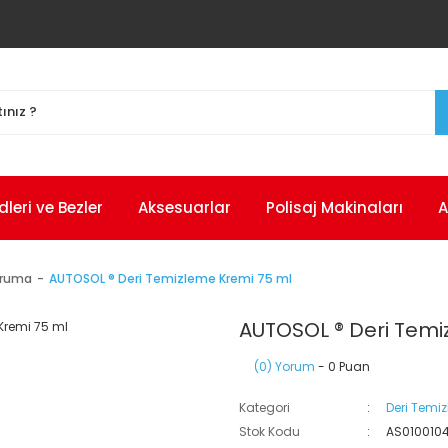
eri ve Bezler
Aksesuarlar
Polisaj Makinaları
A
oruma
AUTOSOL ® Deri Temizleme Kremi 75 ml
AUTOSOL ® Deri Temi
(0) Yorum
- 0 Puan
Kategori
Deri Temi
Stok Kodu
AS010010