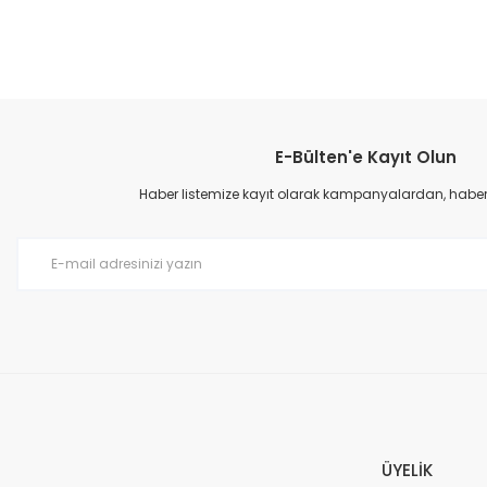
Bu ürünün fiyat bilgisi, resim, ürün açıklamalarında ve diğer konular
Görüş ve önerileriniz için teşekkür ederiz.
E-Bülten'e Kayıt Olun
Ürün resmi kalitesiz, bozuk veya görüntülenemiyor.
Ürün açıklamasında eksik bilgiler bulunuyor.
Haber listemize kayıt olarak kampanyalardan, haberda
Ürün bilgilerinde hatalar bulunuyor.
Ürün fiyatı diğer sitelerden daha pahalı.
Bu ürüne benzer farklı alternatifler olmalı.
ÜYELİK