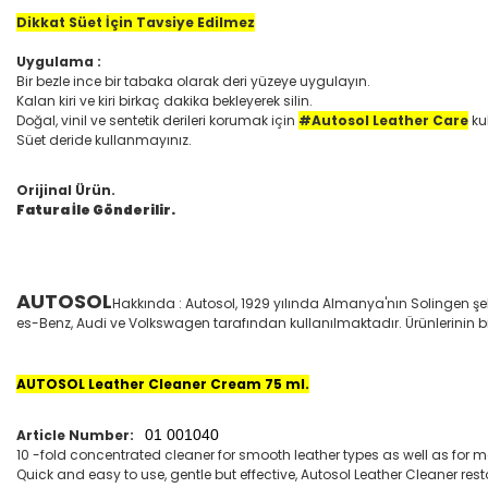
Dikkat Süet İçin Tavsiye Edilmez
Uygulama :
Bir bezle ince bir tabaka olarak deri yüzeye uygulayın.
Kalan kiri ve kiri birkaç dakika bekleyerek silin.
Doğal, vinil ve sentetik derileri korumak için
#Autosol Leather Care
ku
Süet deride kullanmayınız.
Orijinal Ürün.
Fatura İle Gönderilir.
AUTOSOL
Hakkında : Autosol, 1929 yılında Almanya'nın Solingen şe
es-Benz, Audi ve Volkswagen tarafından kullanılmaktadır. Ürünlerinin bir
AUTOSOL Leather Cleaner Cream 75 ml.
Article Number:
01 001040
10 -fold concentrated cleaner for smooth leather types as well as for ma
Quick and easy to use, gentle but effective, Autosol Leather Cleaner rest