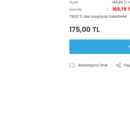
Fiyat
145,83 TL 
169,75 
Havale
*19,13 TL den başlayan taksitlerle!
175,00 TL
Arkadaşına Öner
Pa