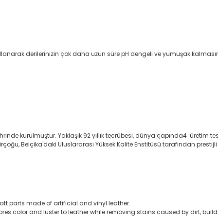
llanarak derilerinizin çok daha uzun süre pH dengeli ve yumuşak kalması
hrinde kurulmuştur. Yaklaşık 92 yıllık tecrübesi, dünya çapında4
üretim te
çoğu, Belçika'daki Uluslararası Yüksek Kalite Enstitüsü tarafından prestijl
tt parts made of artificial and vinyl leather.
ores color and luster to leather while removing stains caused by dirt, buil