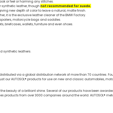
ok or feel or harming any stitches.
or synthetic leather, though
not recommended for suede.
ving new depth of color to leave a natural, matte finish.
r, it is the exclusive leather cleaner of the BMW Factory.
, spoilers, motorcycle bags and saddles.
s, briefcases, wallets, furniture and even shoes.
nd synthetic leathers.
ributed via a global distribution network of more than 70 countries. Fo
 trust our AUTOSOL® products for use on new and classic automobiles, moto
he beauty of a brilliant shine. Several of our products have been awarded
ncludes products from over 3000 companies around the world. AUTOSOL® me