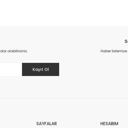
da yetersiz gördüğünüz noktaları öneri formunu kullanarak tarafımıza il
Bu ürüne ilk yorumu siz yapın!
S
Yorum Yaz
r olabilirsiniz.
Haber listemize
Kayıt Ol
Gönder
SAYFALAR
HESABIM