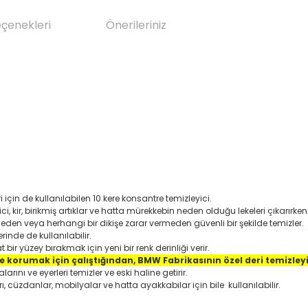
eçenekleri
Önerileriniz
 için de kullanılabilen 10 kere konsantre temizleyici.
i, kir, birikmiş artıklar ve hatta mürekkebin neden olduğu lekeleri çıkarırken 
eden veya herhangi bir dikişe zarar vermeden güvenli bir şekilde temizler.
rinde de kullanılabilir.
t bir yüzey bırakmak için yeni bir renk derinliği verir.
ve korumak için çalıştığından, BMW Fabrikasının özel deri temizleyi
arını ve eyerleri temizler ve eski haline getirir.
rı, cüzdanlar, mobilyalar ve hatta ayakkabılar için bile
kullanılabilir.