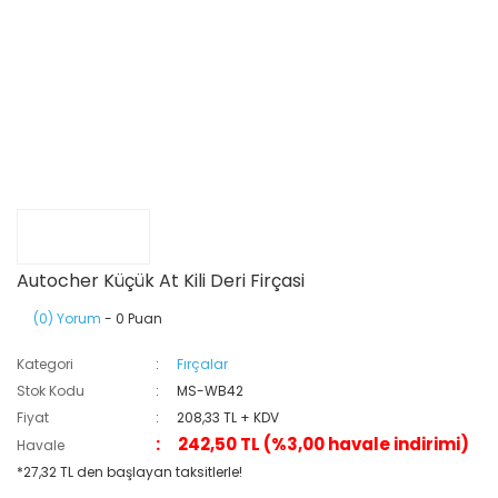
Autocher Küçük At Kili Deri Firçasi
(0) Yorum
- 0 Puan
Kategori
Fırçalar
Stok Kodu
MS-WB42
Fiyat
208,33 TL + KDV
242,50 TL (%3,00 havale indirimi)
Havale
*27,32 TL den başlayan taksitlerle!