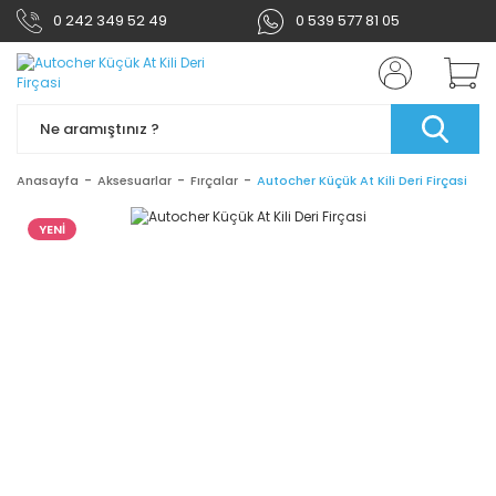
0 242 349 52 49
0 539 577 81 05
Anasayfa
Aksesuarlar
Fırçalar
Autocher Küçük At Kili Deri Firçasi
YENİ