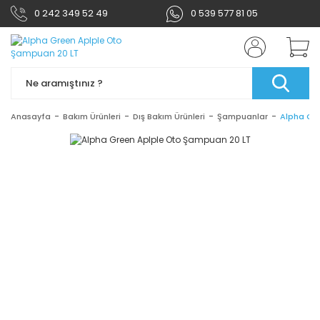
0 242 349 52 49
0 539 577 81 05
Anasayfa
Bakım Ürünleri
Dış Bakım Ürünleri
Şampuanlar
Alpha Gr