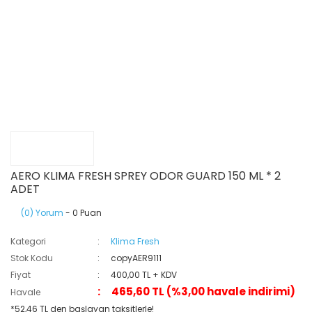
AERO KLIMA FRESH SPREY ODOR GUARD 150 ML * 2
ADET
(0) Yorum
- 0 Puan
Kategori
Klima Fresh
Stok Kodu
copyAER9111
Fiyat
400,00 TL + KDV
465,60 TL (%3,00 havale indirimi)
Havale
*52,46 TL den başlayan taksitlerle!